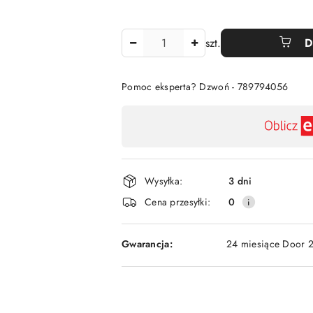
Ilość
szt.
D
Pomoc eksperta? Dzwoń - 789794056
Dostępność
,
płatność
i
Wysyłka:
3 dni
dostawa
Cena przesyłki:
0
Gwarancja:
24 miesiące Door 