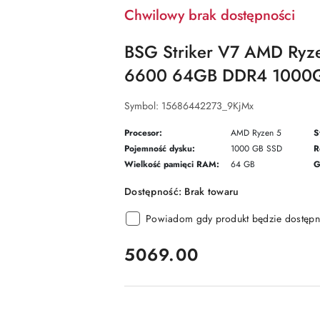
Chwilowy brak dostępności
BSG Striker V7 AMD Ryz
6600 64GB DDR4 1000G
Symbol:
15686442273_9KjMx
Procesor:
AMD Ryzen 5
S
Pojemność dysku:
1000 GB SSD
R
Wielkość pamięci RAM:
64 GB
G
Dostępność:
Brak towaru
Powiadom gdy produkt będzie dostępn
cena:
5069.00