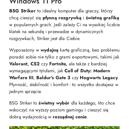
Windows 11 Pro
BSG Striker
to idealny komputer dla graczy, którzy
chcą cieszyć się
płynną
rozgrywką
i
świetną
grafiką
w popularnych grach. Jeśli zależy Ci na wysokiej liczbie
klatek na sekundę i przewadze w dynamicznych
rozgrywkach, Striker jest dla Ciebie.
Wyposażony w
wydajną
kartę graficzną, bez problemu
poradzi sobie nie tylko z grami e-sportowymi, takimi jak
Valorant, CS2
czy
Fortnite,
ale także z bardziej
wymagającymi tytułami, jak
Call of Duty: Modern
Warfare III
,
Baldur's Gate 3
czy
Hogwarts Legacy
.
Płynność, stabilność i komfort - to wszystko dostajesz w
jednym sprzęcie.
BSG Striker to
świetny wybór
dla każdego, kto chce
wskoczyć na wyższy poziom gamingu i cieszyć się
dobrą wydajnością w
rozsądnej cenie
.