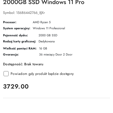
2000GB SSD Windows 11 Pro
Symbol:
15686442766_IIJXr
Procesor:
AMD Ryzen 5
System operacyjny:
Windows 11 Professional
Pojemność dysku:
2000 GB SSD
Rodzaj karty graficznej:
Dedykowana
Wielkość pamięci RAM:
16 GB
Gwarancja:
36 miesięcy Door 2 Door
Dostępność:
Brak towaru
Powiadom gdy produkt będzie dostępny
cena:
3729.00