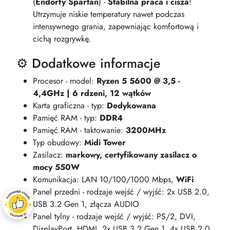
(
Endorfy Spartan
) -
Stabilna praca i cisza
!
Utrzymuje niskie temperatury nawet podczas
intensywnego grania, zapewniając komfortową i
cichą rozgrywkę.
⚙️ Dodatkowe informacje
Procesor - model:
Ryzen 5 5600 @ 3,5 -
4,4GHz | 6 rdzeni, 12 wątków
Karta graficzna - typ:
Dedykowana
Pamięć RAM - typ:
DDR4
Pamięć RAM - taktowanie:
3200MHz
Typ obudowy:
Midi Tower
Zasilacz:
markowy, certyfikowany zasilacz o
mocy 550W
Komunikacja: LAN 10/100/1000 Mbps,
WiFi
Panel przedni - rodzaje wejść / wyjść: 2x USB 2.0,
USB 3.2 Gen 1, złącza AUDIO
Panel tylny - rodzaje wejść / wyjść: PS/2, DVI,
DisplayPort, HDMI, 2x USB 3.2 Gen 1, 4x USB 2.0,