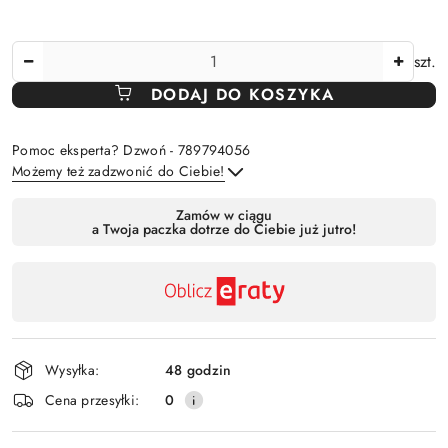
Ilość
szt.
DODAJ DO KOSZYKA
Pomoc eksperta? Dzwoń - 789794056
Możemy też zadzwonić do Ciebie!
Dostępność
Zamów w ciągu
a Twoja paczka dotrze do Ciebie już jutro!
,
Wyślij
płatność
i
dostawa
Wysyłka:
48 godzin
Cena przesyłki:
0