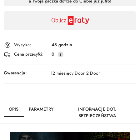
a Twoja paczka dotrze do Ciebie już jutro!
,
Wyślij
płatność
i
dostawa
Wysyłka:
48 godzin
Cena przesyłki:
0
Gwarancja:
12 miesięcy Door 2 Door
OPIS
PARAMETRY
INFORMACJE DOT.
BEZPIECZEŃSTWA