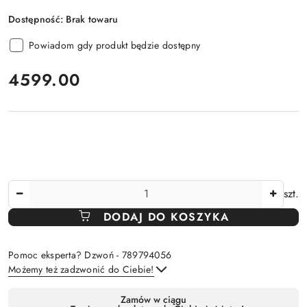
Dostępność:
Brak towaru
Powiadom gdy produkt będzie dostępny
cena:
4599.00
Ilość
szt.
DODAJ DO KOSZYKA
Pomoc eksperta? Dzwoń - 789794056
Możemy też zadzwonić do Ciebie!
Dostępność
Zamów w ciągu