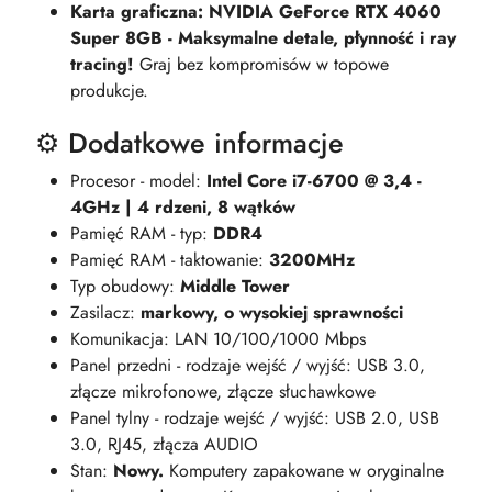
Karta graficzna: NVIDIA GeForce RTX 4060
Super 8GB - Maksymalne detale, płynność i ray
tracing!
Graj bez kompromisów w topowe
produkcje.
⚙️ Dodatkowe informacje
Procesor - model:
Intel Core i7-6700 @ 3,4 -
4GHz | 4 rdzeni, 8 wątków
Pamięć RAM - typ:
DDR4
Pamięć RAM - taktowanie:
3200MHz
Typ obudowy:
Middle Tower
Zasilacz:
markowy, o wysokiej sprawności
Komunikacja: LAN 10/100/1000 Mbps
Panel przedni - rodzaje wejść / wyjść: USB 3.0,
złącze mikrofonowe, złącze słuchawkowe
Panel tylny - rodzaje wejść / wyjść: USB 2.0, USB
3.0, RJ45, złącza AUDIO
Stan:
Nowy.
Komputery zapakowane w oryginalne