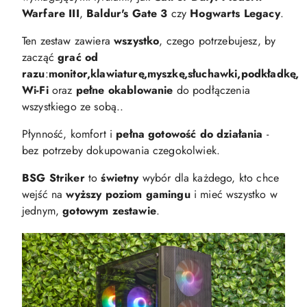
Warfare III
,
Baldur's Gate 3
czy
Hogwarts Legacy
.
Ten zestaw zawiera
wszystko
, czego potrzebujesz, by
zacząć
grać od
razu
:
monitor,
klawiaturę,
myszkę,
słuchawki,
podkładkę,
Wi-Fi
oraz
pełne okablowanie
do podłączenia
wszystkiego ze sobą..
Płynność, komfort i
pełna gotowość do działania
-
bez potrzeby dokupowania czegokolwiek.
BSG Striker
to
świetny
wybór dla każdego, kto chce
wejść na
wyższy poziom gamingu
i mieć wszystko w
jednym,
gotowym zestawie
.