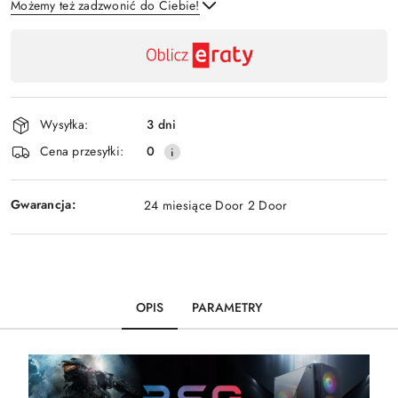
Możemy też zadzwonić do Ciebie!
Dostępność
,
Wyślij
płatność
i
Wysyłka:
3 dni
dostawa
Cena przesyłki:
0
Gwarancja:
24 miesiące Door 2 Door
OPIS
PARAMETRY