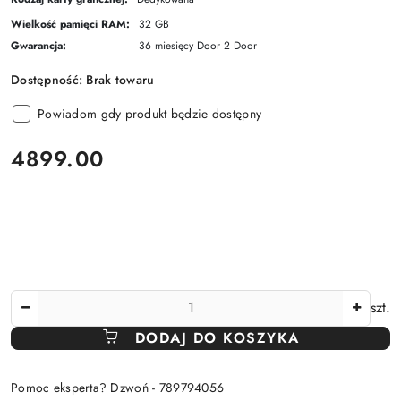
Wielkość pamięci RAM:
32 GB
Gwarancja:
36 miesięcy Door 2 Door
Dostępność:
Brak towaru
Powiadom gdy produkt będzie dostępny
cena:
4899.00
Ilość
szt.
DODAJ DO KOSZYKA
Pomoc eksperta? Dzwoń - 789794056