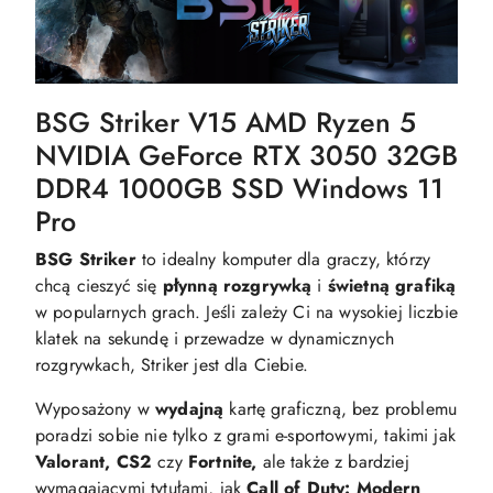
BSG Striker V15 AMD Ryzen 5
NVIDIA GeForce RTX 3050 32GB
DDR4 1000GB SSD Windows 11
Pro
BSG Striker
to idealny komputer dla graczy, którzy
chcą cieszyć się
płynną
rozgrywką
i
świetną
grafiką
w popularnych grach. Jeśli zależy Ci na wysokiej liczbie
klatek na sekundę i przewadze w dynamicznych
rozgrywkach, Striker jest dla Ciebie.
Wyposażony w
wydajną
kartę graficzną, bez problemu
poradzi sobie nie tylko z grami e-sportowymi, takimi jak
Valorant, CS2
czy
Fortnite,
ale także z bardziej
wymagającymi tytułami, jak
Call of Duty: Modern