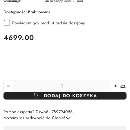
Gwarancja:
36 miesięcy Door 2 Door
Dostępność:
Brak towaru
Powiadom gdy produkt będzie dostępny
cena:
4699.00
Ilość
szt.
DODAJ DO KOSZYKA
Pomoc eksperta? Dzwoń - 789794056
Możemy też zadzwonić do Ciebie!
Dostępność