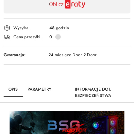
,
Wyślij
płatność
i
Wysyłka:
48 godzin
dostawa
Cena przesyłki:
0
Gwarancja:
24 miesiące Door 2 Door
OPIS
PARAMETRY
INFORMACJE DOT.
BEZPIECZEŃSTWA