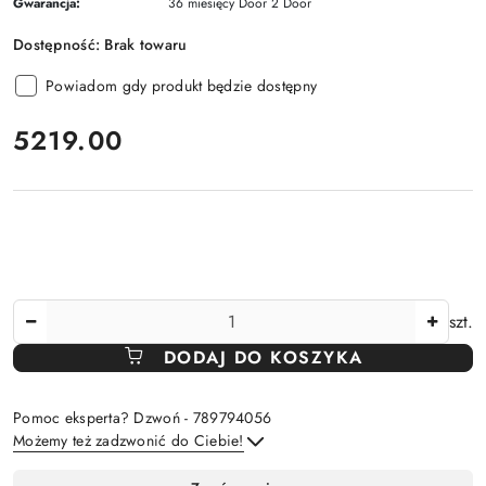
Gwarancja:
36 miesięcy Door 2 Door
Dostępność:
Brak towaru
Powiadom gdy produkt będzie dostępny
cena:
5219.00
Ilość
szt.
DODAJ DO KOSZYKA
Pomoc eksperta? Dzwoń - 789794056
Możemy też zadzwonić do Ciebie!
Dostępność