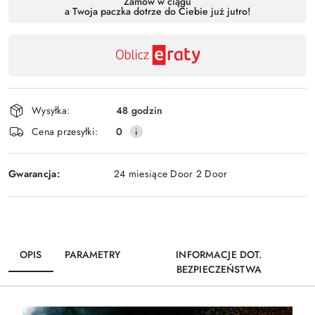
Zamów w ciągu
a Twoja paczka dotrze do Ciebie już jutro!
,
Wyślij
płatność
i
dostawa
Wysyłka:
48 godzin
Cena przesyłki:
0
Gwarancja:
24 miesiące Door 2 Door
OPIS
PARAMETRY
INFORMACJE DOT.
BEZPIECZEŃSTWA