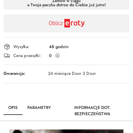
Zamów w ciągu
a Twoja paczka dotrze do Ciebie już jutro!
,
Wyślij
płatność
i
dostawa
Wysyłka:
48 godzin
Cena przesyłki:
0
Gwarancja:
24 miesiące Door 2 Door
OPIS
PARAMETRY
INFORMACJE DOT.
BEZPIECZEŃSTWA