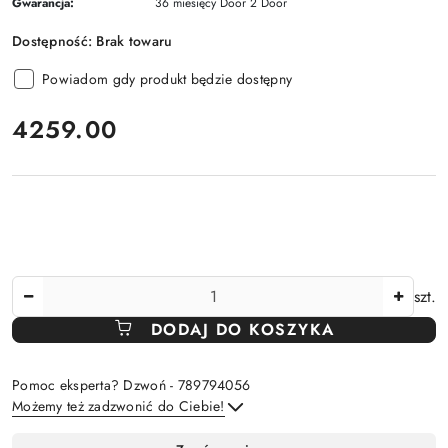
Gwarancja:
36 miesięcy Door 2 Door
Dostępność:
Brak towaru
Powiadom gdy produkt będzie dostępny
cena:
4259.00
Ilość
szt.
DODAJ DO KOSZYKA
Pomoc eksperta? Dzwoń - 789794056
Możemy też zadzwonić do Ciebie!
Dostępność