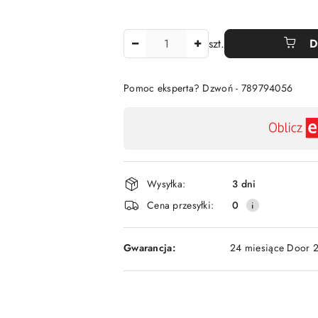
Ilość
szt.
D
Pomoc eksperta? Dzwoń - 789794056
Dostępność
,
płatność
i
Wysyłka:
3 dni
dostawa
Cena przesyłki:
0
Gwarancja:
24 miesiące Door 