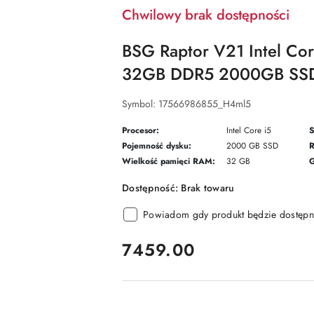
Chwilowy brak dostępności
BSG Raptor V21 Intel Co
32GB DDR5 2000GB SSD
Symbol:
17566986855_H4ml5
Procesor:
Intel Core i5
S
Pojemność dysku:
2000 GB SSD
R
Wielkość pamięci RAM:
32 GB
G
Dostępność:
Brak towaru
Powiadom gdy produkt będzie dostępn
cena:
7459.00