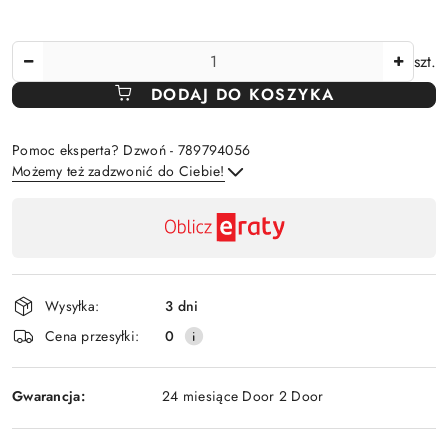
Ilość
szt.
DODAJ DO KOSZYKA
Pomoc eksperta? Dzwoń - 789794056
Możemy też zadzwonić do Ciebie!
Dostępność
,
Wyślij
płatność
i
Wysyłka:
3 dni
dostawa
Cena przesyłki:
0
Gwarancja:
24 miesiące Door 2 Door