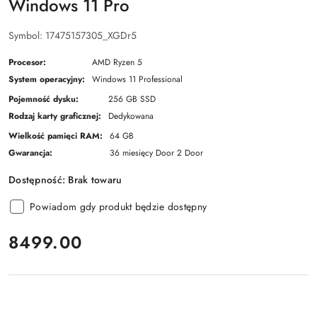
Windows 11 Pro
Symbol:
17475157305_XGDr5
Procesor:
AMD Ryzen 5
System operacyjny:
Windows 11 Professional
Pojemność dysku:
256 GB SSD
Rodzaj karty graficznej:
Dedykowana
Wielkość pamięci RAM:
64 GB
Gwarancja:
36 miesięcy Door 2 Door
Dostępność:
Brak towaru
Powiadom gdy produkt będzie dostępny
cena:
8499.00