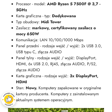
Procesor - model:
AMD Ryzen 5 7500F @ 3,7 -
5GHz
Karta graficzna - typ:
Dedykowana
Typ obudowy:
Midi Tower
Zasilacz:
markowy, certyfikowany zasilacz o
mocy 650W
Komunikacja: LAN 10/100/1000 Mbps
Panel przedni - rodzaje wejść / wyjść: 2x USB 3.0,
USB typu C, złącza AUDIO
Panel tylny - rodzaje wejść / wyjść: DisplayPort,
HDMI, 6x USB 2.0, RJ45, złącza AUDIO, P/S2,
złącza AUDIO
Karta graficzna - rodzaje wyjść:
3x DisplayPort,
HDMI
Stan:
Nowy.
Komputery zapakowane w oryginalne
kartony producenta. Komputery z zainstalowanym
aktualnym systemem operacyjnym.