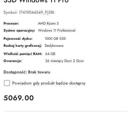
Symbol:
17419044549_PjSBt
Procesor:
AMD Ryzen 5
System operacyjny:
Windows 11 Professional
Pojemność dysku:
1000 GB SSD
Rodzaj karty graficznej:
Dedykowana
Wielkość pamięci RAM:
64 GB
Gwarancja:
36 miesięcy Door 2 Door
Dostępność:
Brak towaru
Powiadom gdy produkt będzie dostępny
cena:
5069.00