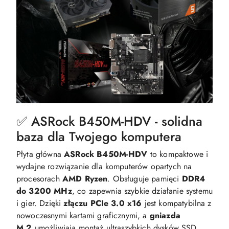
✅ ASRock B450M-HDV - solidna
baza dla Twojego komputera
Płyta główna
ASRock B450M-HDV
to kompaktowe i
wydajne rozwiązanie dla komputerów opartych na
procesorach
AMD Ryzen
. Obsługuje pamięci
DDR4
do 3200 MHz
, co zapewnia szybkie działanie systemu
i gier. Dzięki
złączu PCIe 3.0 x16
jest kompatybilna z
nowoczesnymi kartami graficznymi, a
gniazda
M.2
umożliwiają montaż ultraszybkich dysków SSD.