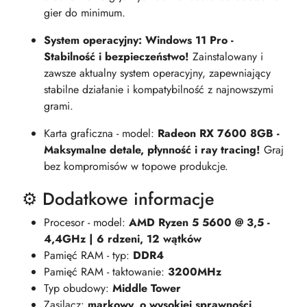
gier do minimum.
System operacyjny: Windows 11 Pro -
Stabilność i bezpieczeństwo!
Zainstalowany i
zawsze aktualny system operacyjny, zapewniający
stabilne działanie i kompatybilność z najnowszymi
grami.
Karta graficzna - model:
Radeon RX 7600 8GB -
Maksymalne detale, płynność i ray tracing!
Graj
bez kompromisów w topowe produkcje.
⚙️ Dodatkowe informacje
Procesor - model:
AMD Ryzen 5 5600 @ 3,5 -
4,4GHz | 6 rdzeni, 12 wątków
Pamięć RAM - typ:
DDR4
Pamięć RAM - taktowanie:
3200MHz
Typ obudowy:
Middle Tower
Zasilacz:
markowy, o wysokiej sprawności