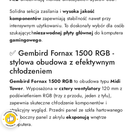
Solidna sekcja zasilania i
wysoka jakość
komponentów
zapewniają stabilność nawet przy
intensywnym użytkowaniu. To doskonały wybór dla osób
szukających
niezawodnej płyty głównej
do komputera
gamingowego
.
✅ Gembird Fornax 1500 RGB -
stylowa obudowa z efektywnym
chłodzeniem
Gembird Fornax 1500 RGB
to obudowa typu
Midi
Tower
. Wyposażona w
cztery wentylatory
120 mm z
podświetleniem RGB (trzy z przodu, jeden z tyłu),
zapewnia skuteczne chłodzenie komponentów i
atrakcyjny wygląd. Przedni panel ze szkła hartowanego
oraz boczny panel z akrylu
eksponują
wnętrze
komputera.