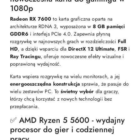
1080p
Radeon RX 7600
to karta graficzna oparta na
architekturze RDNA 3, wyposażona w
8 GB pamięci
GDDR6
i interfejs PCIe 4.0. Zapewnia płynną
rozgrywkę w najnowszych grach w rozdzielczości
Full
HD
, a dzięki wsparciu dla
DirectX 12 Ultimate
,
FSR
i
Ray Tracingu
, oferuje nowoczesne efekty wizualne i
poprawioną wydajność.
Karta wspiera rozgrywkę na wielu monitorach, a jej
energooszczędna konstrukcja
sprawia, że pasuje do
wielu zestawów PC. To
świetny wybór
dla graczy,
którzy chcą korzystać z nowych technologii bez
przepłacania.
✅ AMD Ryzen 5 5600 - wydajny
procesor do gier i codziennej
pracy