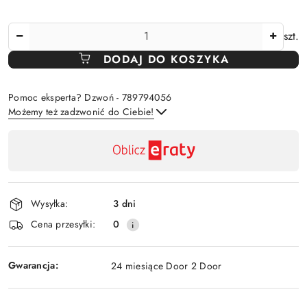
Ilość
szt.
DODAJ DO KOSZYKA
Pomoc eksperta? Dzwoń - 789794056
Możemy też zadzwonić do Ciebie!
Dostępność
,
Wyślij
płatność
i
Wysyłka:
3 dni
dostawa
Cena przesyłki:
0
Gwarancja:
24 miesiące Door 2 Door