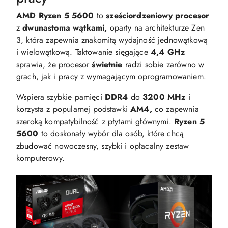
AMD Ryzen 5 5600
to
sześciordzeniowy procesor
z
dwunastoma wątkami,
oparty na architekturze Zen
3, która zapewnia znakomitą wydajność jednowątkową
i wielowątkową. Taktowanie sięgające
4,4 GHz
sprawia, że procesor
świetnie
radzi sobie zarówno w
grach, jak i pracy z wymagającym oprogramowaniem.
Wspiera szybkie pamięci
DDR4
do
3200 MHz
i
korzysta z popularnej podstawki
AM4,
co zapewnia
szeroką kompatybilność z płytami głównymi.
Ryzen 5
5600
to doskonały wybór dla osób, które chcą
zbudować nowoczesny, szybki i opłacalny zestaw
komputerowy.