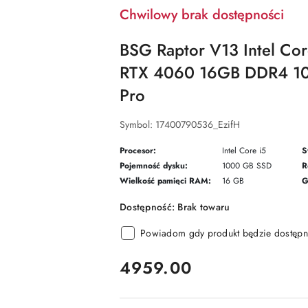
Chwilowy brak dostępności
BSG Raptor V13 Intel Co
RTX 4060 16GB DDR4 1
Pro
Symbol:
17400790536_EzifH
Procesor:
Intel Core i5
S
Pojemność dysku:
1000 GB SSD
R
Wielkość pamięci RAM:
16 GB
G
Dostępność:
Brak towaru
Powiadom gdy produkt będzie dostępn
cena:
4959.00