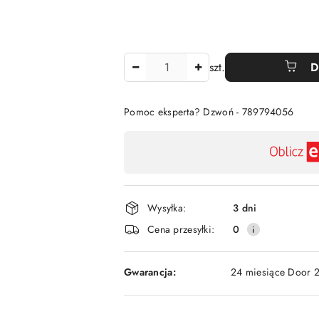
Ilość
szt.
D
Pomoc eksperta? Dzwoń - 789794056
Dostępność
,
płatność
i
Wysyłka:
3 dni
dostawa
Cena przesyłki:
0
Gwarancja:
24 miesiące Door 