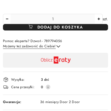
Ilość
szt.
DODAJ DO KOSZYKA
Pomoc eksperta? Dzwoń - 789794056
Możemy też zadzwonić do Ciebie!
Dostępność
,
Wyślij
płatność
i
Wysyłka:
3 dni
dostawa
Cena przesyłki:
0
Gwarancja:
36 miesięcy Door 2 Door