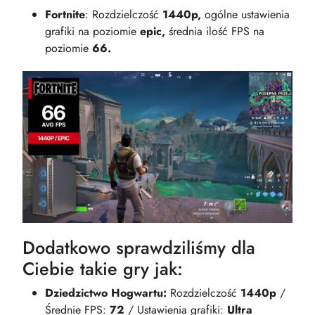
Fortnite
: Rozdzielczość
1440p,
ogólne ustawienia
grafiki na poziomie
epic,
średnia ilość FPS na
poziomie
66.
Dodatkowo sprawdziliśmy dla
Ciebie takie gry jak:
Dziedzictwo Hogwartu:
Rozdzielczość
1440p
/
Średnie FPS:
72
/ Ustawienia grafiki:
Ultra​