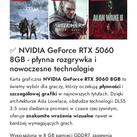
✅ NVIDIA GeForce RTX 5060
8GB - płynna rozgrywka i
nowoczesne technologie
Karta graficzna
NVIDIA GeForce
RTX 5060 8GB
to
świetny wybór dla graczy, którzy oczekują
płynności
i
szczegółowej grafiki
w najnowszych tytułach. Dzięki
architekturze Ada Lovelace, obsłudze technologii DLSS
3.5 oraz śledzenia promieni w czasie rzeczywistym,
oferuje
znakomite wrażenia wizualne
nawet w
bardziej wymagających grach.
Wyposażona w 8 GB pamięci GDDR7, zapewnia