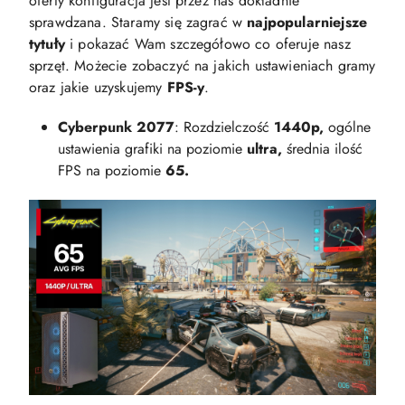
oferty konfiguracja jest przez nas dokładnie
sprawdzana. Staramy się zagrać w
najpopularniejsze
tytuły
i pokazać Wam szczegółowo co oferuje nasz
sprzęt. Możecie zobaczyć na jakich ustawieniach gramy
oraz jakie uzyskujemy
FPS-y
.
Cyberpunk 2077
: Rozdzielczość
1440p,
ogólne
ustawienia grafiki na poziomie
ultra,
średnia ilość
FPS na poziomie
65.