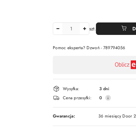
Ilość
szt.
D
Pomoc eksperta? Dzwoń - 789794056
Dostępność
,
płatność
i
Wysyłka:
3 dni
dostawa
Cena przesyłki:
0
Gwarancja:
36 miesięcy Door 