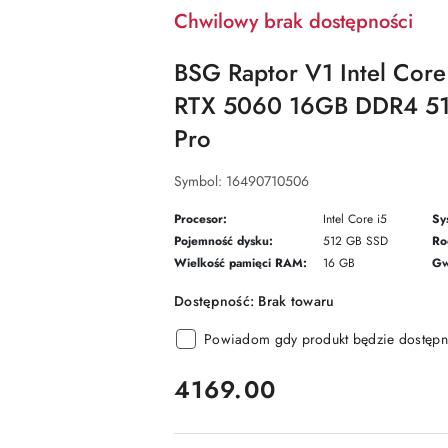
Chwilowy brak dostępności
BSG Raptor V1 Intel Cor
RTX 5060 16GB DDR4 5
Pro
Symbol:
16490710506
Procesor:
Intel Core i5
Sy
Pojemność dysku:
512 GB SSD
Ro
Wielkość pamięci RAM:
16 GB
Gw
Dostępność:
Brak towaru
Powiadom gdy produkt będzie dostępn
cena:
4169.00