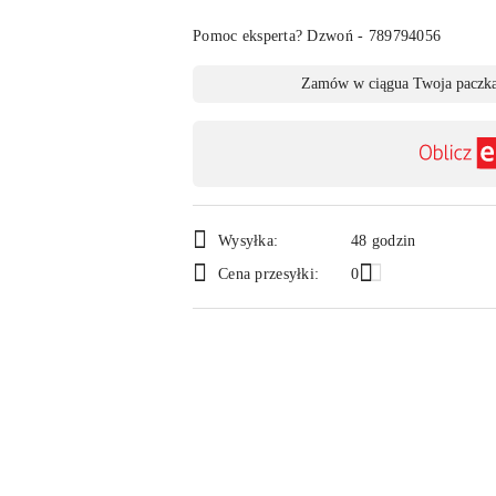
Pomoc eksperta? Dzwoń - 789794056
Dostępność
Zamów w ciągu
a Twoja paczka
,
płatność
i
dostawa
Wysyłka:
48 godzin
Cena przesyłki:
0