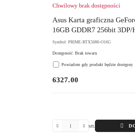
Chwilowy brak dostępności
Asus Karta graficzna GeFo
16GB GDDR7 256bit 3DP
Symbol:
PRIME-RTX5080-O16G
Dostępność:
Brak towaru
Powiadom gdy produkt będzie dostępny
cena:
6327.00
Ilość
szt.
D