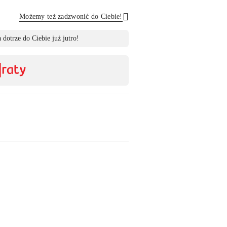
Możemy też zadzwonić do Ciebie!
Wyślij
 dotrze do Ciebie już jutro!