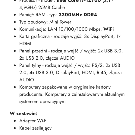
Procesor - model:
Intel Core i7-12700
(2,1 -
4,9GHz) 25MB Cache
Pamięć RAM - typ:
3200MHz DDR4
Typ obudowy: Mini Tower
Komunikacja: LAN 10/100/1000 Mbps,
WiFi
Karta graficzna - rodzaje wyjść: 3x DisplayPort, 1x
HDMI
Panel przedni - rodzaje wejść / wyjść: 2x USB 3.0,
2x USB 2.0, złącza AUDIO
Panel tylny - rodzaje wejść / wyjść: PS/2, 2x USB
2.0, 4x USB 3.0, DisplayPort, HDMI, RJ45, złącza
AUDIO
Komputery zapakowane w oryginalne kartony
producenta. Komputery z zainstalowanym aktualnym
systemem operacyjnym.
W zestawie:
Adapter Wi-Fi
Kabel zasilający