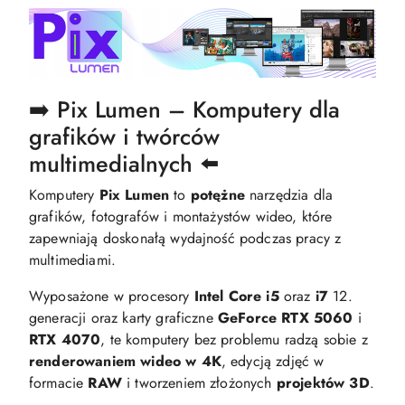
➡️ Pix Lumen – Komputery dla
grafików i twórców
multimedialnych ⬅️
Komputery
Pix Lumen
to
potężne
narzędzia dla
grafików, fotografów i montażystów wideo, które
zapewniają doskonałą wydajność podczas pracy z
multimediami.
Wyposażone w procesory
Intel Core i5
oraz
i7
12.
generacji oraz karty graficzne
GeForce RTX 5060
i
RTX 4070
, te komputery bez problemu radzą sobie z
renderowaniem wideo w 4K
, edycją zdjęć w
formacie
RAW
i tworzeniem złożonych
projektów 3D
.