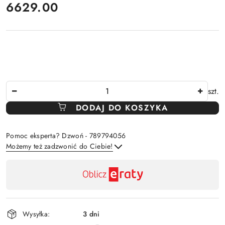
cena:
6629.00
Ilość
szt.
DODAJ DO KOSZYKA
Pomoc eksperta? Dzwoń - 789794056
Możemy też zadzwonić do Ciebie!
Dostępność
,
Wyślij
płatność
i
Wysyłka:
3 dni
dostawa