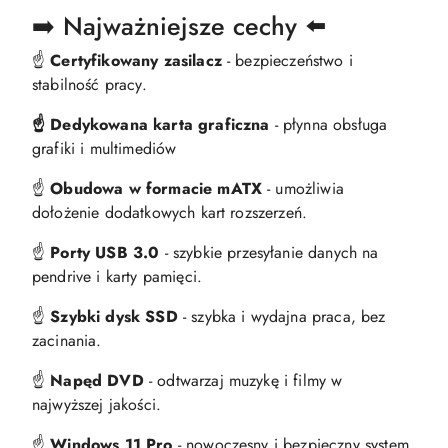
➡️ Najważniejsze cechy ⬅️
☝️
Certyfikowany zasilacz
- bezpieczeństwo i
stabilność pracy.
☝️ Dedykowana karta graficzna
- płynna obsługa
grafiki i multimediów
☝️
Obudowa w formacie mATX
- umożliwia
dołożenie dodatkowych kart rozszerzeń.
☝️
Porty USB 3.0
- szybkie przesyłanie danych na
pendrive i karty pamięci.
☝️
Szybki dysk SSD
- szybka i wydajna praca, bez
zacinania.
☝️
Napęd DVD
- odtwarzaj muzykę i filmy w
najwyższej jakości.
☝️
Windows 11 Pro
- nowoczesny i bezpieczny system.