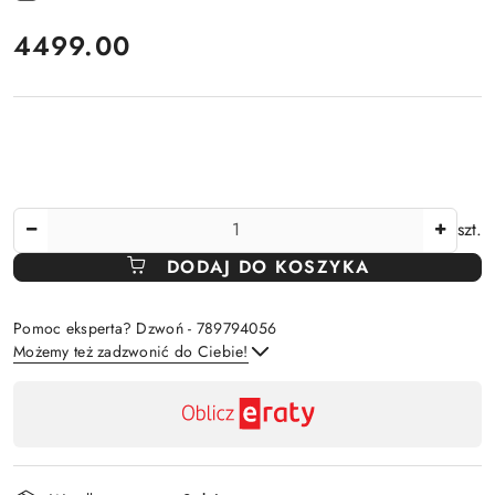
cena:
4499.00
Ilość
szt.
DODAJ DO KOSZYKA
Pomoc eksperta? Dzwoń - 789794056
Możemy też zadzwonić do Ciebie!
Dostępność
,
Wyślij
płatność
i