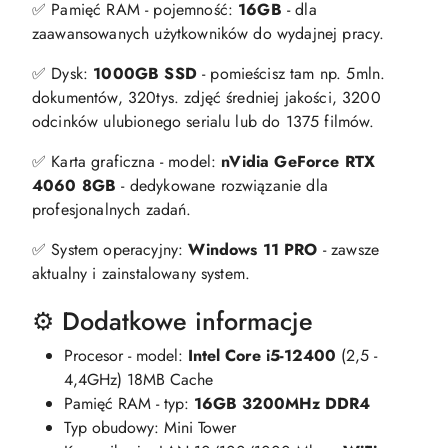
✅ Pamięć RAM - pojemność:
16GB
- dla
zaawansowanych użytkowników do wydajnej pracy.
✅ Dysk:
1000GB SSD
- pomieścisz tam np. 5mln.
dokumentów, 320tys. zdjęć średniej jakości, 3200
odcinków ulubionego serialu lub do 1375 filmów.
✅ Karta graficzna - model:
nVidia GeForce RTX
4060 8GB
- dedykowane rozwiązanie dla
profesjonalnych zadań.
✅ System operacyjny:
Windows 11 PRO
- zawsze
aktualny i zainstalowany system.
⚙️ Dodatkowe informacje
Procesor - model:
Intel Core i5-12400
(2,5 -
4,4GHz) 18MB Cache
Pamięć RAM - typ:
16GB 3200MHz DDR4
Typ obudowy: Mini Tower