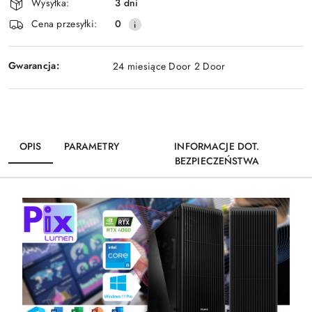
Wysyłka:
3 dni
dostawa
Cena przesyłki:
0
Gwarancja:
24 miesiące Door 2 Door
OPIS
PARAMETRY
INFORMACJE DOT.
BEZPIECZEŃSTWA