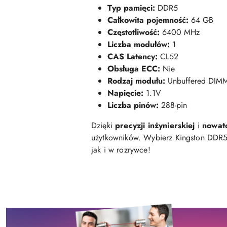
Typ pamięci:
DDR5
Całkowita pojemność:
64 GB
Częstotliwość:
6400 MHz
Liczba modułów:
1
CAS Latency:
CL52
Obsługa ECC:
Nie
Rodzaj modułu:
Unbuffered DIM
Napięcie:
1.1V
Liczba pinów:
288-pin
Dzięki
precyzji inżynierskiej
i
nowat
użytkowników. Wybierz Kingston DDR5
jak i w rozrywce!