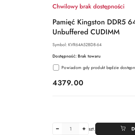
Chwilowy brak dostępności
Pamięć Kingston DDR5 
Unbuffered CUDIMM
Symbol:
KVR64A52BD8-64
Dostępność:
Brak towaru
Powiadom gdy produkt będzie dostępn
cena:
4379.00
Ilość
szt.
D