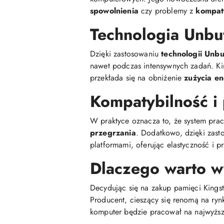
spowolnienia
czy problemy z
kompat
Technologia Unb
Dzięki zastosowaniu
technologii Unb
nawet podczas intensywnych zadań. K
przekłada się na obniżenie
zużycia en
Kompatybilność i
W praktyce oznacza to, że system pracu
przegrzania
. Dodatkowo, dzięki zas
platformami, oferując elastyczność i p
Dlaczego warto w
Decydując się na zakup pamięci Kingst
Producent, cieszący się renomą na ryn
komputer będzie pracował na najwyższ