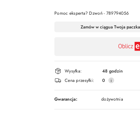
Pomoc eksperta? Dzwoń - 789794056
Dostępność
Zamów w ciągu
a Twoja paczka
,
płatność
i
dostawa
Wysyłka:
48 godzin
Cena przesyłki:
0
Gwarancja:
dożywotnia