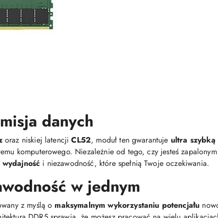
smisja danych
z
oraz niskiej latencji
CL52
, moduł ten gwarantuje
ultra szybką
stemu komputerowego. Niezależnie od tego, czy jesteś zapalonym
 wydajność
i niezawodność, które spełnią Twoje oczekiwania.
zawodność w jednym
towany z myślą o
maksymalnym wykorzystaniu potencjału
nowo
tektura DDR5 sprawia, że możesz pracować na wielu aplikacjac