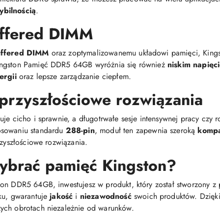
ybilnością
.
uffered DIMM
uffered DIMM
oraz zoptymalizowanemu układowi pamięci, Kings
ingston Pamięć DDR5 64GB wyróżnia się również
niskim napięc
ergii
oraz lepsze zarządzanie ciepłem.
 przyszłościowe rozwiązania
je cicho i sprawnie, a długotrwałe sesje intensywnej pracy czy r
tosowaniu standardu
288-pin
, moduł ten zapewnia szeroką
kompa
rzyszłościowe rozwiązania.
ybrać pamięć Kingston?
on DDR5 64GB, inwestujesz w produkt, który został stworzony z p
ku, gwarantuje
jakość
i
niezawodność
swoich produktów. Dzięki
ych obrotach niezależnie od warunków.