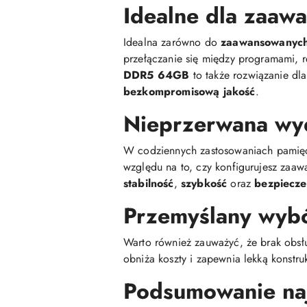
Idealne dla zaaw
Idealna zarówno do
zaawansowanych
przełączanie się między programami, 
DDR5 64GB
to także rozwiązanie dla
bezkompromisową jakość
.
Nieprzerwana wyd
W codziennych zastosowaniach pamięć
względu na to, czy konfigurujesz zaa
stabilność
,
szybkość
oraz
bezpiecze
Przemyślany wybó
Warto również zauważyć, że brak obsłu
obniża koszty i zapewnia lekką konstr
Podsumowanie naj