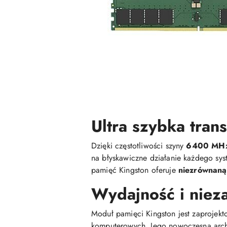
Ultra szybka tran
Dzięki częstotliwości szyny
6400 MH
na błyskawiczne działanie każdego sy
pamięć Kingston oferuje
niezrównaną
Wydajność i nie
Moduł pamięci Kingston jest zaprojek
komputerowych. Jego nowoczesna archi