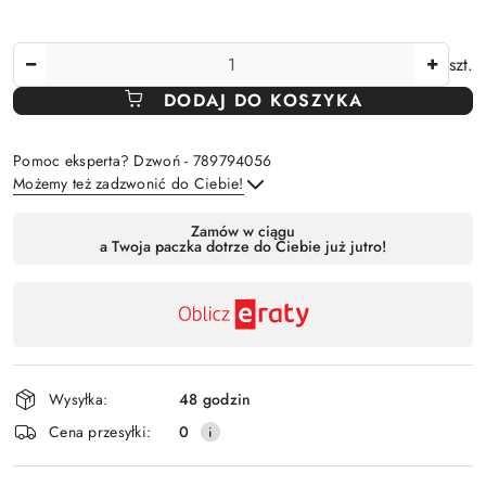
Ilość
szt.
DODAJ DO KOSZYKA
Pomoc eksperta? Dzwoń - 789794056
Możemy też zadzwonić do Ciebie!
Dostępność
Zamów w ciągu
a Twoja paczka dotrze do Ciebie już jutro!
,
Wyślij
płatność
i
dostawa
Wysyłka:
48 godzin
Cena przesyłki:
0