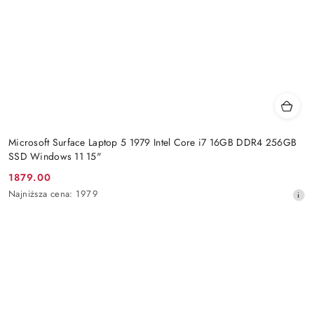
Microsoft Surface Laptop 5 1979 Intel Core i7 16GB DDR4 256GB
SSD Windows 11 15"
1879.00
Cena
Najniższa
Najniższa cena:
1979
promocyjna:
cena
z
30
dni
przed
obniżką