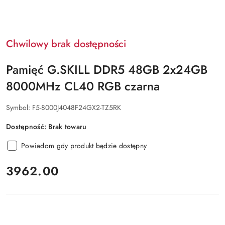
Chwilowy brak dostępności
Pamięć G.SKILL DDR5 48GB 2x24GB
8000MHz CL40 RGB czarna
Symbol:
F5-8000J4048F24GX2-TZ5RK
Dostępność:
Brak towaru
Powiadom gdy produkt będzie dostępny
cena:
3962.00