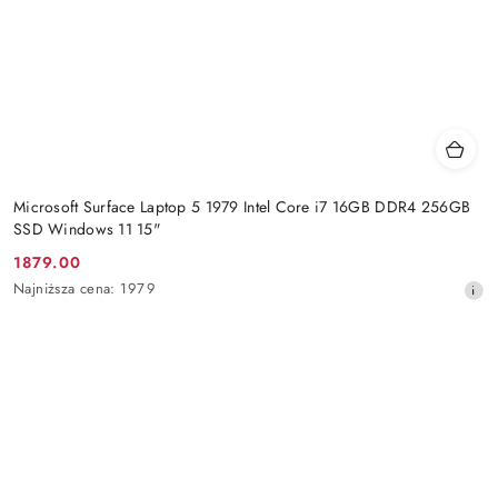
Microsoft Surface Laptop 5 1979 Intel Core i7 16GB DDR4 256GB
SSD Windows 11 15"
1879.00
Cena
Najniższa
Najniższa cena:
1979
promocyjna:
cena
z
30
dni
przed
obniżką