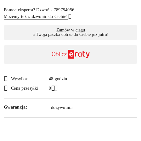
Pomoc eksperta? Dzwoń - 789794056
Możemy też zadzwonić do Ciebie!
Dostępność
Zamów w ciągu
a Twoja paczka dotrze do Ciebie już jutro!
,
Wyślij
płatność
i
dostawa
Wysyłka:
48 godzin
Cena przesyłki:
0
Gwarancja:
dożywotnia