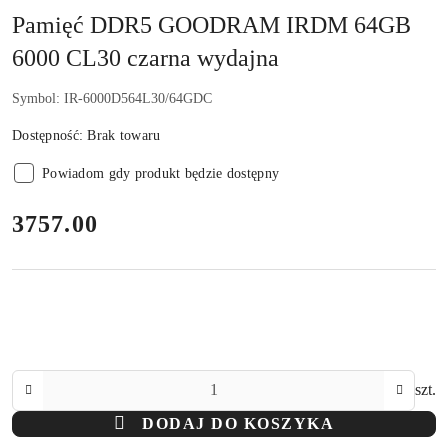
Pamięć DDR5 GOODRAM IRDM 64GB
6000 CL30 czarna wydajna
Symbol:
IR-6000D564L30/64GDC
Dostępność:
Brak towaru
Powiadom gdy produkt będzie dostępny
cena:
3757.00
Ilość
szt.
DODAJ DO KOSZYKA