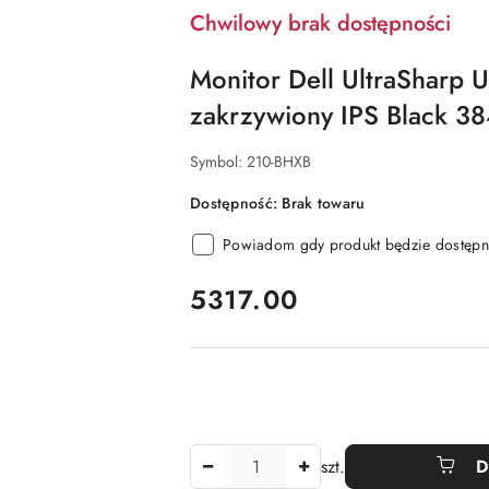
Chwilowy brak dostępności
Monitor Dell UltraShar
zakrzywiony IPS Black 3
Symbol:
210-BHXB
Dostępność:
Brak towaru
Powiadom gdy produkt będzie dostępn
cena:
5317.00
Ilość
szt.
D