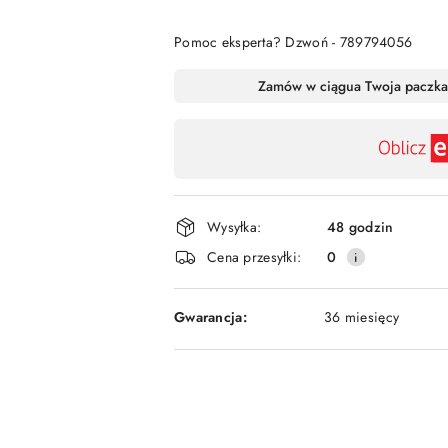
Pomoc eksperta? Dzwoń - 789794056
Dostępność
Zamów w ciągu
a Twoja paczka
,
płatność
i
dostawa
Wysyłka:
48 godzin
Cena przesyłki:
0
Gwarancja:
36 miesięcy