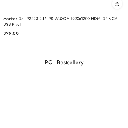
Monitor Dell P2423 24" IPS WUXGA 1920x1200 HDMI DP VGA
USB Pivot
399.00
Cena:
Produkty
PC - Bestsellery
Pomiń karuzelę produktów
o
statusie: