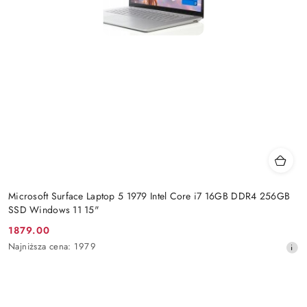
Microsoft Surface Laptop 5 1979 Intel Core i7 16GB DDR4 256GB
SSD Windows 11 15"
1879.00
Cena
Najniższa
Najniższa cena:
1979
promocyjna:
cena
z
30
dni