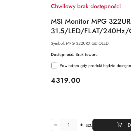
Chwilowy brak dostępności
MSI Monitor MPG 322U
31.5/LED/FLAT/240Hz/
Symbol:
MPG 322URX QD-OLED
Dostępność:
Brak towaru
Powiadom gdy produkt będzie dostępn
cena:
4319.00
Ilość
szt.
D