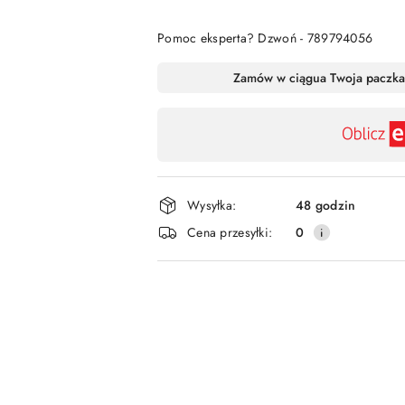
Pomoc eksperta? Dzwoń - 789794056
Dostępność
Zamów w ciągu
a Twoja paczka
,
płatność
i
dostawa
Wysyłka:
48 godzin
Cena przesyłki:
0