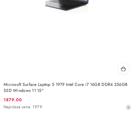
Microsoft Surface Laptop 5 1979 Intel Core i7 16GB DDR4 256GB
SSD Windows 11 15"
1879.00
Cena
Najniższa
Najniższa cena:
1979
promocyjna:
cena
z
30
dni
przed