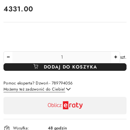
cena:
4331.00
Ilość
szt.
DODAJ DO KOSZYKA
Pomoc eksperta? Dzwoń - 789794056
Możemy też zadzwonić do Ciebie!
Dostępność
,
Wyślij
płatność
i
Wysyłka:
48 godzin