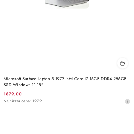
Microsoft Surface Laptop 5 1979 Intel Core i7 16GB DDR4 256GB
SSD Windows 11 15"
1879.00
Cena
Najniższa
Najniższa cena:
1979
promocyjna:
cena
z
30
dni
przed
obniżką