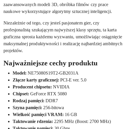
zaawansowanych modeli 3D, obróbka filmów czy prace
naukowe wykorzystujące algorytmy sztucznej inteligencji.
Niezależnie od tego, czy jesteś pasjonatem gier, czy
profesjonalistą szukającym najwyższej klasy sprzętu, ta karta
graficzna sprosta każdemu wyzwaniu, umożliwiając osiągnięcie
maksymalnej produktywności i realizację najbardziej ambitnych
projektów.
Najważniejsze cechy produktu
Model:
NE75080S19T2-GB2031A
Złącze karty graficznej:
PCI-E ver. 5.0
Producent chipsetu:
NVIDIA
Chipset:
GeForce RTX 5080
Rodzaj pamięci:
DDR7
Szyna pamięci:
256-bitowa
Wielkość pamięci VRAM:
16 GB
Taktowanie rdzenia:
2295 MHz (Boost: 2700 MHz)
Taktowanie pamięci:
30 Gbps