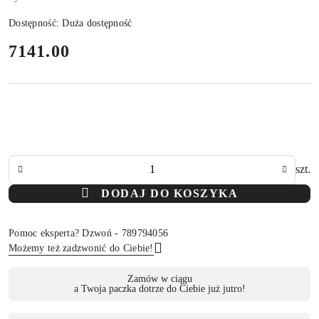
Dostępność:
Duża dostępność
cena:
7141.00
Ilość
szt.
DODAJ DO KOSZYKA
Pomoc eksperta? Dzwoń - 789794056
Możemy też zadzwonić do Ciebie!
Dostępność
Zamów w ciągu
a Twoja paczka dotrze do Ciebie już jutro!
,
Wyślij
płatność