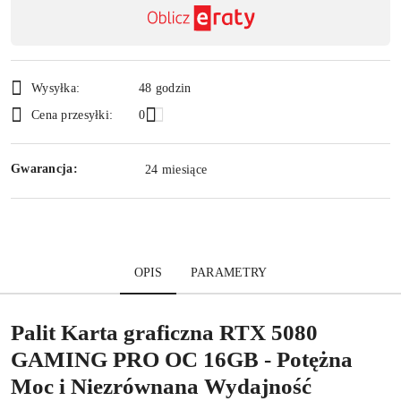
i
dostawa
Wysyłka:
48 godzin
Cena przesyłki:
0
Gwarancja:
24 miesiące
OPIS
PARAMETRY
Palit Karta graficzna RTX 5080
GAMING PRO OC 16GB - Potężna
Moc i Niezrównana Wydajność