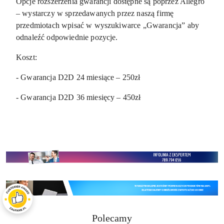
Opcje rozszerzenia gwarancji dostępne są poprzez Allegro
– wystarczy w sprzedawanych przez naszą firmę
przedmiotach wpisać w wyszukiwarce „Gwarancja” aby
odnaleźć odpowiednie pozycje.
Koszt:
- Gwarancja D2D 24 miesiące – 250zł
- Gwarancja D2D 36 miesięcy – 450zł
Produkty
Polecamy
Pomiń karuzelę produktów