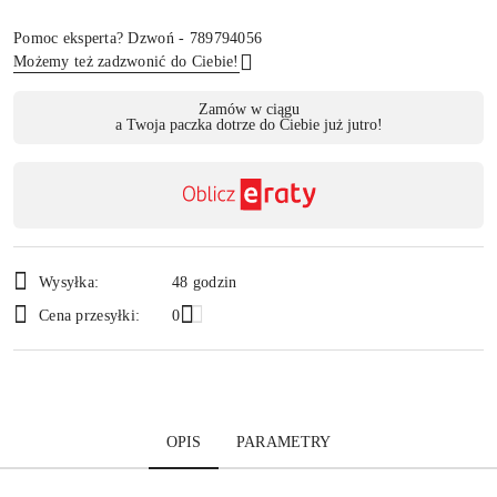
Pomoc eksperta? Dzwoń - 789794056
Możemy też zadzwonić do Ciebie!
Dostępność
Zamów w ciągu
a Twoja paczka dotrze do Ciebie już jutro!
,
Wyślij
płatność
i
dostawa
Wysyłka:
48 godzin
Cena przesyłki:
0
OPIS
PARAMETRY