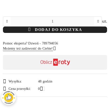
Ilość
szt.
DODAJ DO KOSZYKA
Pomoc eksperta? Dzwoń - 789794056
Możemy też zadzwonić do Ciebie!
Dostępność
,
Wyślij
płatność
i
Wysyłka:
48 godzin
dostawa
Cena przesyłki:
0