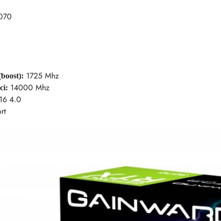
070
1725 Mhz
boost):
14000 Mhz
ci:
16 4.0
rt