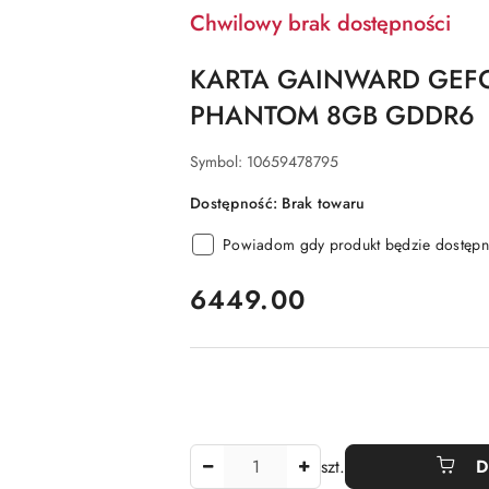
Chwilowy brak dostępności
KARTA GAINWARD GEFO
PHANTOM 8GB GDDR6
Symbol:
10659478795
Dostępność:
Brak towaru
Powiadom gdy produkt będzie dostępn
cena:
6449.00
Ilość
szt.
D