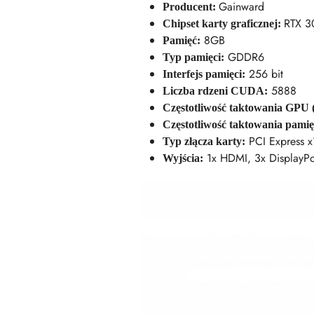
Gainward
Producent:
RTX 3
Chipset karty graficznej:
8GB
Pamięć:
GDDR6
Typ pamięci:
256 bit
Interfejs pamięci:
5888
Liczba rdzeni CUDA:
Częstotliwość taktowania GPU (
Częstotliwość taktowania pamię
PCI Express x
Typ złącza karty:
1x HDMI, 3x DisplayPo
Wyjścia: