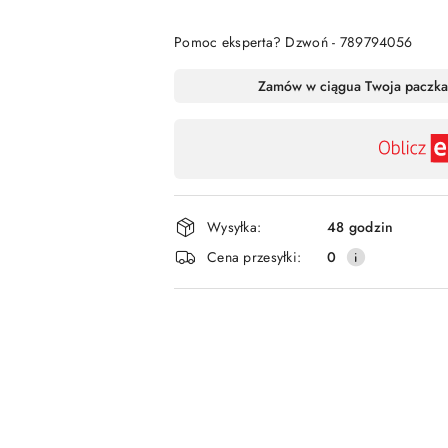
Pomoc eksperta? Dzwoń - 789794056
Dostępność
Zamów w ciągu
a Twoja paczka
,
płatność
i
dostawa
Wysyłka:
48 godzin
Cena przesyłki:
0