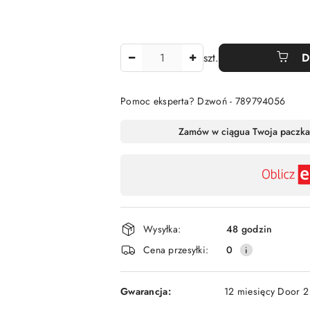
Ilość
szt.
D
Pomoc eksperta? Dzwoń - 789794056
Dostępność
Zamów w ciągu
a Twoja paczka
,
płatność
i
dostawa
Wysyłka:
48 godzin
Cena przesyłki:
0
Gwarancja:
12 miesięcy Door 