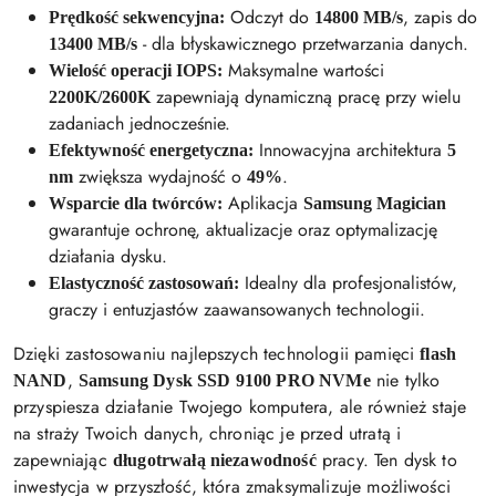
Odczyt do
, zapis do
Prędkość sekwencyjna:
14800 MB/s
- dla błyskawicznego przetwarzania danych.
13400 MB/s
Maksymalne wartości
Wielość operacji IOPS:
zapewniają dynamiczną pracę przy wielu
2200K/2600K
zadaniach jednocześnie.
Innowacyjna architektura
Efektywność energetyczna:
5
zwiększa wydajność o
.
nm
49%
Aplikacja
Wsparcie dla twórców:
Samsung Magician
gwarantuje ochronę, aktualizacje oraz optymalizację
działania dysku.
Idealny dla profesjonalistów,
Elastyczność zastosowań:
graczy i entuzjastów zaawansowanych technologii.
Dzięki zastosowaniu najlepszych technologii pamięci
flash
,
nie tylko
NAND
Samsung Dysk SSD 9100 PRO NVMe
przyspiesza działanie Twojego komputera, ale również staje
na straży Twoich danych, chroniąc je przed utratą i
zapewniając
pracy. Ten dysk to
długotrwałą niezawodność
inwestycja w przyszłość, która zmaksymalizuje możliwości