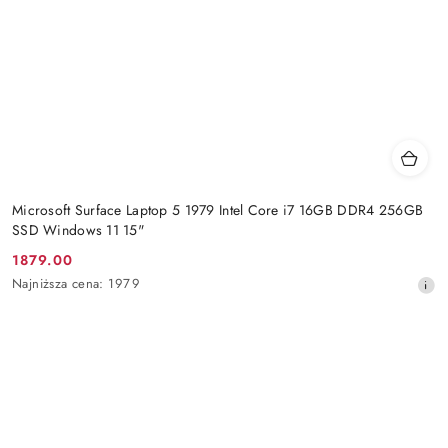
Microsoft Surface Laptop 5 1979 Intel Core i7 16GB DDR4 256GB
SSD Windows 11 15"
1879.00
Cena
Najniższa
Najniższa cena:
1979
promocyjna:
cena
z
30
dni
przed
obniżką