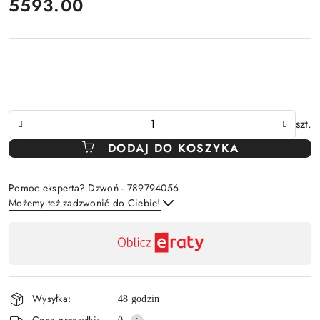
cena:
5593.00
Ilość
szt.
DODAJ DO KOSZYKA
Pomoc eksperta? Dzwoń - 789794056
Możemy też zadzwonić do Ciebie!
Dostępność
,
Wyślij
płatność
i
Wysyłka:
48 godzin
dostawa