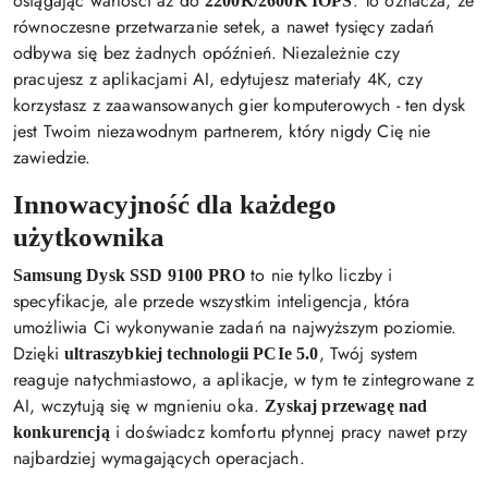
osiągając wartości aż do
. To oznacza, że
2200K/2600K IOPS
równoczesne przetwarzanie setek, a nawet tysięcy zadań
odbywa się bez żadnych opóźnień. Niezależnie czy
pracujesz z aplikacjami AI, edytujesz materiały 4K, czy
korzystasz z zaawansowanych gier komputerowych - ten dysk
jest Twoim niezawodnym partnerem, który nigdy Cię nie
zawiedzie.
Innowacyjność dla każdego
użytkownika
to nie tylko liczby i
Samsung Dysk SSD 9100 PRO
specyfikacje, ale przede wszystkim inteligencja, która
umożliwia Ci wykonywanie zadań na najwyższym poziomie.
Dzięki
, Twój system
ultraszybkiej technologii PCIe 5.0
reaguje natychmiastowo, a aplikacje, w tym te zintegrowane z
AI, wczytują się w mgnieniu oka.
Zyskaj przewagę nad
i doświadcz komfortu płynnej pracy nawet przy
konkurencją
najbardziej wymagających operacjach.