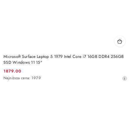
Microsoft Surface Laptop 5 1979 Intel Core i7 16GB DDR4 256GB
SSD Windows 11 15"
1879.00
Cena
Najniższa
Najniższa cena:
1979
promocyjna:
cena
z
30
dni
przed
obniżką