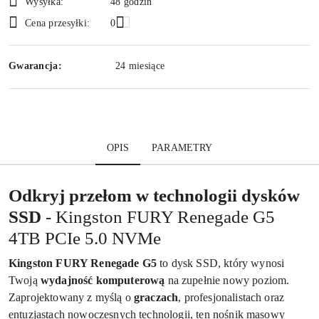
Wysyłka:
48 godzin
Cena przesyłki:
0
Gwarancja:
24 miesiące
OPIS
PARAMETRY
Odkryj przełom w technologii dysków
SSD
- Kingston FURY Renegade G5
4TB PCIe 5.0 NVMe
Kingston FURY Renegade G5
to dysk SSD, który wynosi
Twoją
wydajność komputerową
na zupełnie nowy poziom.
Zaprojektowany z myślą o
graczach
, profesjonalistach oraz
entuzjastach nowoczesnych technologii, ten nośnik masowy