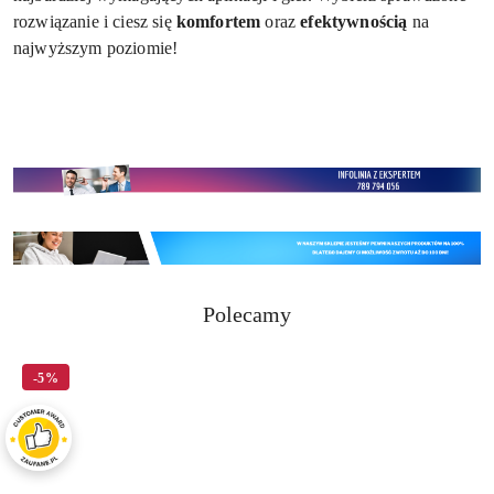
rozwiązanie i ciesz się
komfortem
oraz
efektywnością
na
najwyższym poziomie!
Produkty
Polecamy
Pomiń karuzelę produktów
o
statusie:
-5%