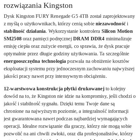
rozwiązania Kingston
Dysk Kingston FURY Renegade G5 4TB został zaprojektowany
z myślą o użytkownikach, którzy cenią sobie
niezawodność
i
stabilność działania
. Wykorzystanie kontrolera
Silicon Motion
SM2508
oraz pamięci podręcznej
DRAM DDR4
minimalizuje
emisję ciepła oraz zużycie energii, co sprawia, że dysk pracuje
optymalnie przez długie godziny użytkowania. Ta szczególnie
energooszczędna technologia
pozwala na obniżenie kosztów
eksploatacji systemu przy jednoczesnym zachowaniu najwyższej
jakości pracy nawet przy intensywnym obciążeniu.
12-warstwowa konstrukcja płytki drukowanej
to kolejny
dowód na to, że Kingston nie idzie na kompromisy, jeśli chodzi o
jakość i stabilność sygnału. Dzięki temu Twoje dane są
chronione na najwyższym poziomie, a integralność informacji
jest gwarantowana nawet podczas najbardziej wymagających
operacji. Idealne rozwiązanie dla graczy, którzy nie mogą sobie
pozwolić na ani chwili zwłoki, oraz dla profesjonalistów, którzy