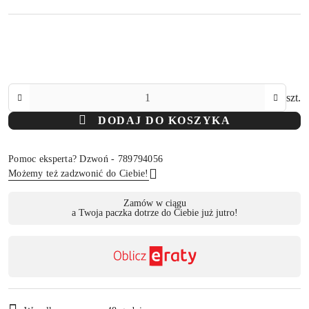
Ilość
szt.
DODAJ DO KOSZYKA
Pomoc eksperta? Dzwoń - 789794056
Możemy też zadzwonić do Ciebie!
Dostępność
Zamów w ciągu
a Twoja paczka dotrze do Ciebie już jutro!
,
Wyślij
płatność
i
dostawa