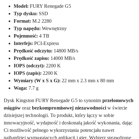
Model:
FURY Renegade G5
Typ dysku:
SSD
Format:
M.2 2280
Typ napędu:
Wewnętrzny
Pojemność:
4 TB
Interfejs:
PCI-Express
Prędkość odczytu:
14800 MB/s
Prędkość zapisu:
14000 MB/s
IOPS (odczyt):
2200 K
IOPS (zapis):
2200 K
Wymiary (W x S x G):
22 mm x 2.3 mm x 80 mm
Waga:
7.7 g
Dysk Kingston FURY Renegade G5 to synonim
przełomowych
osiągów
oraz
bezkompromisowej niezawodności
w świecie
dzisiejszej technologii. To produkt, który łączy w sobie
innowacyjność, wydajność i doskonałą jakość wykonania, dając
Ci możliwość pełnego wykorzystania potencjału nawet
najbardziej wymagających aplikacji i gier. Wybierz sprawdzone