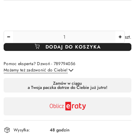
Ilość
szt.
DODAJ DO KOSZYKA
Pomoc eksperta? Dzwoń - 789794056
Możemy też zadzwonić do Ciebie!
Dostępność
Zamów w ciągu
a Twoja paczka dotrze do Ciebie już jutro!
,
Wyślij
płatność
i
dostawa
Wysyłka:
48 godzin