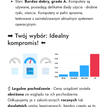
Stan:
Bardzo dobry, grade A.
Komputery są
używane, posiadają delikatne ślady użycia - drobne
ryski, otarcia. Komputery w pełni sprawne,
testowane z zainstalowanym aktualnym systemem
operacyjnym.
➡️ Twój wybór: Idealny
kompromis! ⬅️
☝️
Legalne pochodzenie
- Cena urządzeń została
obniżona
ze względu na ich pochodzenie.
Odkupujemy je z zakończonych
rocznych
lub
dwuletnich
umów leasingowych, bardzo często są to