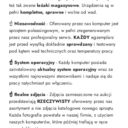
też tak zwane
leżaki magazynowe
. Urządzenia są w
pełni
kompletne, sprawne
i wolne od wad.
☝️
Niezawodność
- Oferowany przez nas komputer jest
sprzętem poleasingowym, w pełni zregenerowanym
przez nasz profesjonalny serwis.
KAŻDY
egzemplarz
jest przed wysyłką dokładnie
sprawdzany
i testowany
pod kątem wad technicznych oraz temperatury pracy.
☝️ System operacyjny
- Każdy komputer posiada
zainstalowany
aktualny system operacyjny
wraz ze
wszystkimi najnowszymi sterownikami i nadaje się do
pracy natychmiast po włączeniu.
☝️ Realne zdjęcia
- Zdjęcia zamieszczone na aukcji
przedstawiają
RZECZYWISTY
oferowany przez nas
asortyment a nie zdjęcia katalogowe nowego sprzętu.
Każda fotografia powstała w naszej firmie, z użyciem
naszych komputerów, które później trafiają w ręce