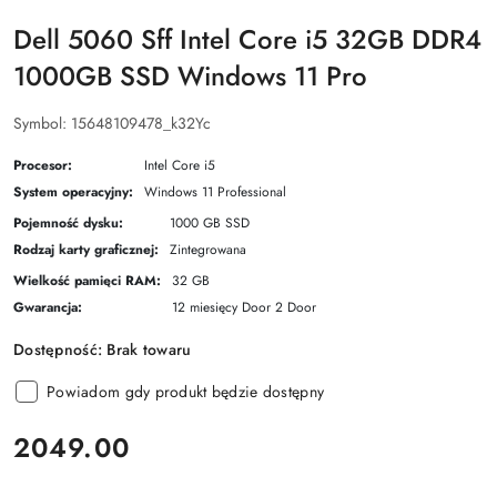
Dell 5060 Sff Intel Core i5 32GB DDR4
1000GB SSD Windows 11 Pro
Symbol:
15648109478_k32Yc
Procesor:
Intel Core i5
System operacyjny:
Windows 11 Professional
Pojemność dysku:
1000 GB SSD
Rodzaj karty graficznej:
Zintegrowana
Wielkość pamięci RAM:
32 GB
Gwarancja:
12 miesięcy Door 2 Door
Dostępność:
Brak towaru
Powiadom gdy produkt będzie dostępny
cena:
2049.00