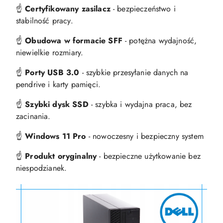
☝️
Certyfikowany zasilacz
- bezpieczeństwo i
stabilność pracy.
☝️
Obudowa w formacie SFF
- potężna wydajność,
niewielkie rozmiary.
☝️
Porty USB 3.0
- szybkie przesyłanie danych na
pendrive i karty pamięci.
☝️
Szybki dysk SSD
- szybka i wydajna praca, bez
zacinania.
☝️
Windows 11 Pro
- nowoczesny i bezpieczny system
☝️
Produkt oryginalny
- bezpieczne użytkowanie bez
niespodzianek.