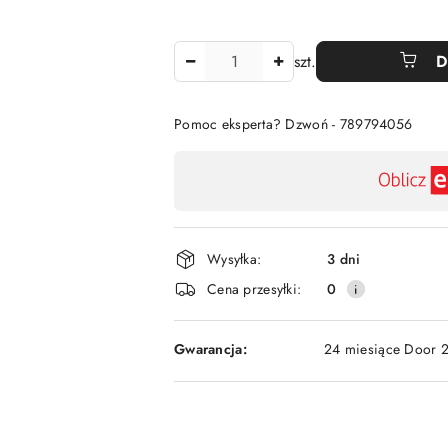
Ilość
szt.
D
Pomoc eksperta? Dzwoń - 789794056
Dostępność
,
płatność
i
Wysyłka:
3 dni
dostawa
Cena przesyłki:
0
Gwarancja:
24 miesiące Door 