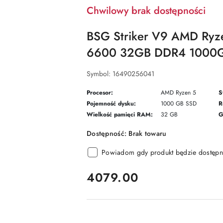
Chwilowy brak dostępności
BSG Striker V9 AMD Ry
6600 32GB DDR4 1000G
Symbol:
16490256041
Procesor:
AMD Ryzen 5
S
Pojemność dysku:
1000 GB SSD
R
Wielkość pamięci RAM:
32 GB
G
Dostępność:
Brak towaru
Powiadom gdy produkt będzie dostępn
cena:
4079.00