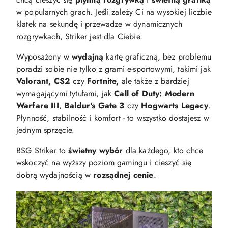
w popularnych grach. Jeśli zależy Ci na wysokiej liczbie
klatek na sekundę i przewadze w dynamicznych
rozgrywkach, Striker jest dla Ciebie.
Wyposażony w
wydajną
kartę graficzną, bez problemu
poradzi sobie nie tylko z grami e-sportowymi, takimi jak
Valorant, CS2
czy
Fortnite,
ale także z bardziej
wymagającymi tytułami, jak
Call of Duty: Modern
Warfare III
,
Baldur's Gate 3
czy
Hogwarts Legacy
.
Płynność, stabilność i komfort - to wszystko dostajesz w
jednym sprzęcie.
BSG Striker to
świetny wybór
dla każdego, kto chce
wskoczyć na wyższy poziom gamingu i cieszyć się
dobrą wydajnością w
rozsądnej cenie
.