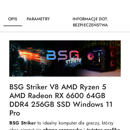
OPIS
PARAMETRY
INFORMACJE DOT.
BEZPIECZEŃSTWA
BSG Striker V8 AMD Ryzen 5
AMD Radeon RX 6600 64GB
DDR4 256GB SSD Windows 11
Pro
BSG Striker
to idealny komputer dla graczy, którzy
chcą cieszyć się
płynną
rozgrywką
i
świetną
grafiką