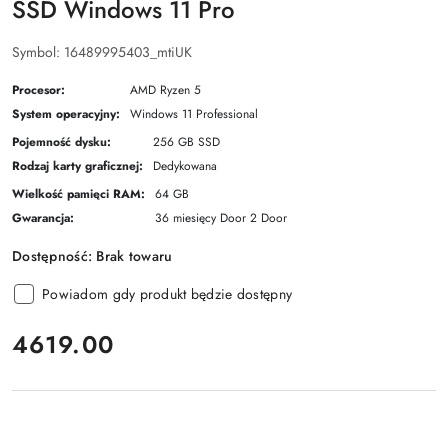
SSD Windows 11 Pro
Symbol:
16489995403_mtiUK
Procesor:
AMD Ryzen 5
System operacyjny:
Windows 11 Professional
Pojemność dysku:
256 GB SSD
Rodzaj karty graficznej:
Dedykowana
Wielkość pamięci RAM:
64 GB
Gwarancja:
36 miesięcy Door 2 Door
Dostępność:
Brak towaru
Powiadom gdy produkt będzie dostępny
cena:
4619.00