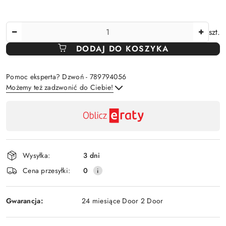
Ilość
szt.
DODAJ DO KOSZYKA
Pomoc eksperta? Dzwoń - 789794056
Możemy też zadzwonić do Ciebie!
Dostępność
,
Wyślij
płatność
i
Wysyłka:
3 dni
dostawa
Cena przesyłki:
0
Gwarancja:
24 miesiące Door 2 Door