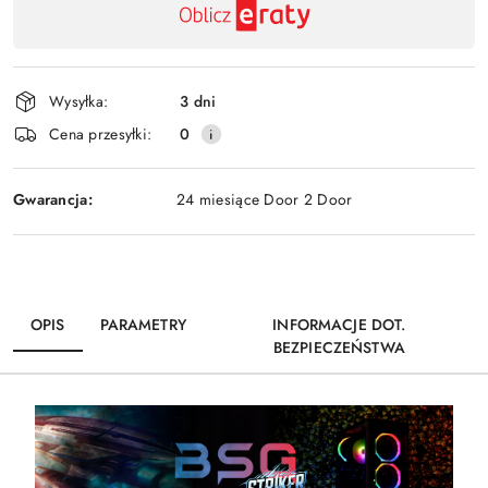
,
Wyślij
płatność
i
Wysyłka:
3 dni
dostawa
Cena przesyłki:
0
Gwarancja:
24 miesiące Door 2 Door
OPIS
PARAMETRY
INFORMACJE DOT.
BEZPIECZEŃSTWA