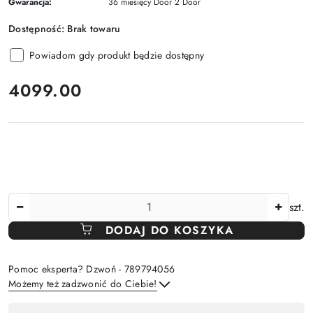
Gwarancja:
36 miesięcy Door 2 Door
Dostępność:
Brak towaru
Powiadom gdy produkt będzie dostępny
cena:
4099.00
Ilość
szt.
DODAJ DO KOSZYKA
Pomoc eksperta? Dzwoń - 789794056
Możemy też zadzwonić do Ciebie!
Dostępność