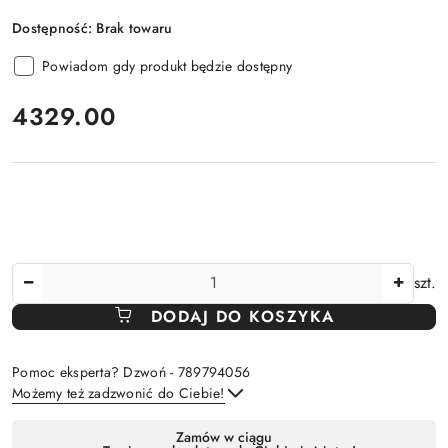
Dostępność:
Brak towaru
Powiadom gdy produkt będzie dostępny
cena:
4329.00
Ilość
szt.
DODAJ DO KOSZYKA
Pomoc eksperta? Dzwoń - 789794056
Możemy też zadzwonić do Ciebie!
Dostępność
Zamów w ciągu