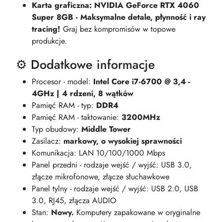
Karta graficzna: NVIDIA GeForce RTX 4060
Super 8GB - Maksymalne detale, płynność i ray
tracing!
Graj bez kompromisów w topowe
produkcje.
⚙️ Dodatkowe informacje
Procesor - model:
Intel Core i7-6700 @ 3,4 -
4GHz | 4 rdzeni, 8 wątków
Pamięć RAM - typ:
DDR4
Pamięć RAM - taktowanie:
3200MHz
Typ obudowy:
Middle Tower
Zasilacz:
markowy, o wysokiej sprawności
Komunikacja: LAN 10/100/1000 Mbps
Panel przedni - rodzaje wejść / wyjść: USB 3.0,
złącze mikrofonowe, złącze słuchawkowe
Panel tylny - rodzaje wejść / wyjść: USB 2.0, USB
3.0, RJ45, złącza AUDIO
Stan:
Nowy.
Komputery zapakowane w oryginalne