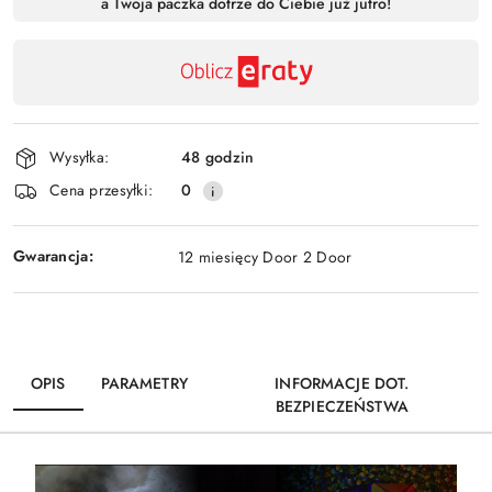
a Twoja paczka dotrze do Ciebie już jutro!
,
Wyślij
płatność
i
dostawa
Wysyłka:
48 godzin
Cena przesyłki:
0
Gwarancja:
12 miesięcy Door 2 Door
OPIS
PARAMETRY
INFORMACJE DOT.
BEZPIECZEŃSTWA