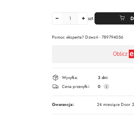
Ilość
szt.
D
Pomoc eksperta? Dzwoń - 789794056
Dostępność
,
płatność
i
Wysyłka:
3 dni
dostawa
Cena przesyłki:
0
Gwarancja:
24 miesiące Door 