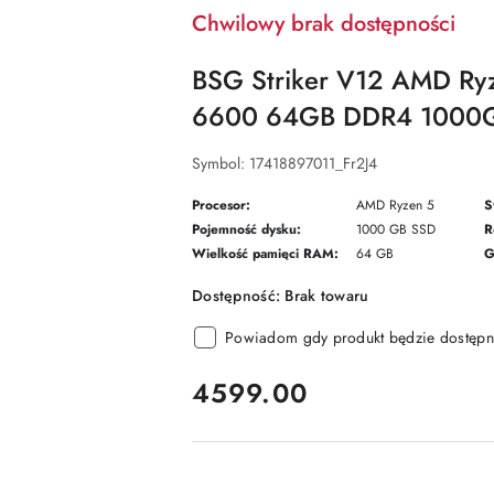
Chwilowy brak dostępności
BSG Striker V12 AMD R
6600 64GB DDR4 1000G
Symbol:
17418897011_Fr2J4
Procesor:
AMD Ryzen 5
S
Pojemność dysku:
1000 GB SSD
R
Wielkość pamięci RAM:
64 GB
G
Dostępność:
Brak towaru
Powiadom gdy produkt będzie dostępn
cena:
4599.00