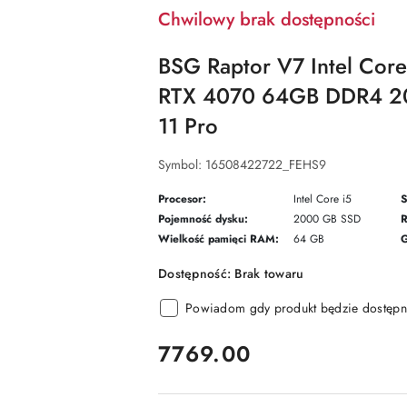
Chwilowy brak dostępności
BSG Raptor V7 Intel Cor
RTX 4070 64GB DDR4 2
11 Pro
Symbol:
16508422722_FEHS9
Procesor:
Intel Core i5
S
Pojemność dysku:
2000 GB SSD
R
Wielkość pamięci RAM:
64 GB
G
Dostępność:
Brak towaru
Powiadom gdy produkt będzie dostępn
cena:
7769.00