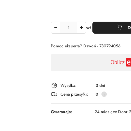
Ilość
szt.
D
Pomoc eksperta? Dzwoń - 789794056
Dostępność
,
płatność
i
Wysyłka:
3 dni
dostawa
Cena przesyłki:
0
Gwarancja:
24 miesiące Door 