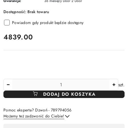
Gwarancja:
36 miesięcy Door 2 Door
Dostępność:
Brak towaru
Powiadom gdy produkt będzie dostępny
cena:
4839.00
Ilość
szt.
DODAJ DO KOSZYKA
Pomoc eksperta? Dzwoń - 789794056
Możemy też zadzwonić do Ciebie!
Dostępność