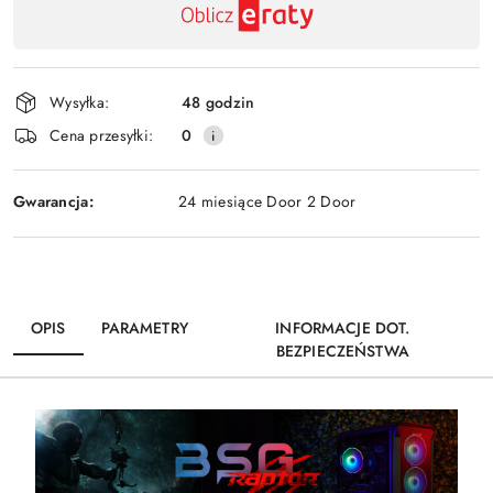
,
Wyślij
płatność
i
Wysyłka:
48 godzin
dostawa
Cena przesyłki:
0
Gwarancja:
24 miesiące Door 2 Door
OPIS
PARAMETRY
INFORMACJE DOT.
BEZPIECZEŃSTWA