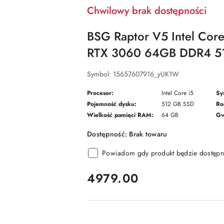
Chwilowy brak dostępności
BSG Raptor V5 Intel Cor
RTX 3060 64GB DDR4 5
Symbol:
15657607916_yUK1W
Procesor:
Intel Core i5
Sy
Pojemność dysku:
512 GB SSD
Ro
Wielkość pamięci RAM:
64 GB
Gw
Dostępność:
Brak towaru
Powiadom gdy produkt będzie dostępn
cena:
4979.00