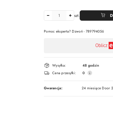
Ilość
szt.
D
Pomoc eksperta? Dzwoń - 789794056
Dostępność
,
płatność
i
Wysyłka:
48 godzin
dostawa
Cena przesyłki:
0
Gwarancja:
24 miesiące Door 