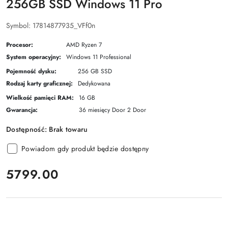
256GB SSD Windows 11 Pro
Symbol:
17814877935_VFf0n
Procesor:
AMD Ryzen 7
System operacyjny:
Windows 11 Professional
Pojemność dysku:
256 GB SSD
Rodzaj karty graficznej:
Dedykowana
Wielkość pamięci RAM:
16 GB
Gwarancja:
36 miesięcy Door 2 Door
Dostępność:
Brak towaru
Powiadom gdy produkt będzie dostępny
cena:
5799.00