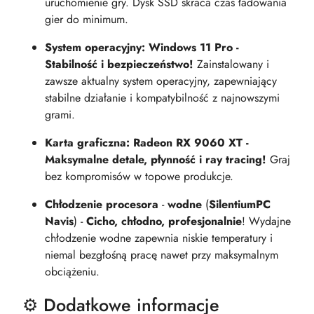
uruchomienie gry. Dysk SSD skraca czas ładowania
gier do minimum.
System operacyjny: Windows 11 Pro -
Stabilność i bezpieczeństwo!
Zainstalowany i
zawsze aktualny system operacyjny, zapewniający
stabilne działanie i kompatybilność z najnowszymi
grami.
Karta graficzna: Radeon RX 9060 XT -
Maksymalne detale, płynność i ray tracing!
Graj
bez kompromisów w topowe produkcje.
Chłodzenie procesora
-
wodne
(
SilentiumPC
Navis
) -
Cicho, chłodno, profesjonalnie
! Wydajne
chłodzenie wodne zapewnia niskie temperatury i
niemal bezgłośną pracę nawet przy maksymalnym
obciążeniu.
⚙️ Dodatkowe informacje