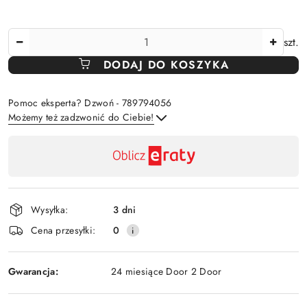
Ilość
szt.
DODAJ DO KOSZYKA
Pomoc eksperta? Dzwoń - 789794056
Możemy też zadzwonić do Ciebie!
Dostępność
,
Wyślij
płatność
i
Wysyłka:
3 dni
dostawa
Cena przesyłki:
0
Gwarancja:
24 miesiące Door 2 Door