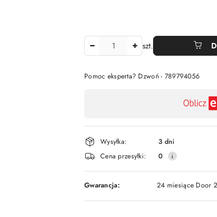
Ilość
szt.
D
Pomoc eksperta? Dzwoń - 789794056
Dostępność
,
płatność
i
Wysyłka:
3 dni
dostawa
Cena przesyłki:
0
Gwarancja:
24 miesiące Door 