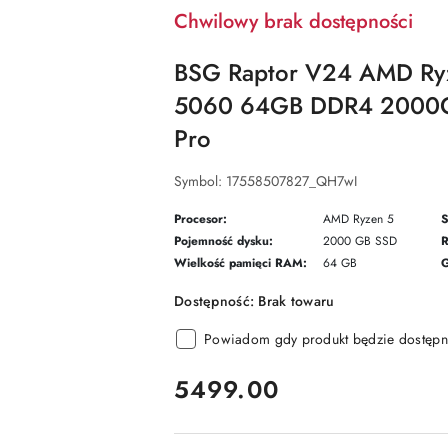
Chwilowy brak dostępności
BSG Raptor V24 AMD Ry
5060 64GB DDR4 2000G
Pro
Symbol:
17558507827_QH7wI
Procesor:
AMD Ryzen 5
S
Pojemność dysku:
2000 GB SSD
R
Wielkość pamięci RAM:
64 GB
G
Dostępność:
Brak towaru
Powiadom gdy produkt będzie dostępn
cena:
5499.00