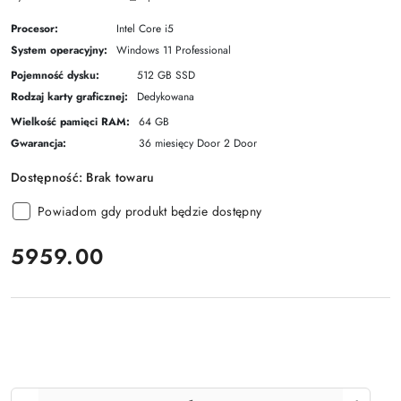
Procesor:
Intel Core i5
System operacyjny:
Windows 11 Professional
Pojemność dysku:
512 GB SSD
Rodzaj karty graficznej:
Dedykowana
Wielkość pamięci RAM:
64 GB
Gwarancja:
36 miesięcy Door 2 Door
Dostępność:
Brak towaru
Powiadom gdy produkt będzie dostępny
cena:
5959.00
Ilość