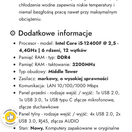
chłodzenie wodne zapewnia niskie temperatury i
niemal bezgłośną pracę nawet przy maksymalnym
obciążeniu.
⚙️ Dodatkowe informacje
Procesor - model:
Intel Core i5-12400F @ 2,5 -
4,4GHz | 6 rdzeni, 12 wątków
Pamięć RAM - typ:
DDR4
Pamięć RAM - taktowanie:
3200MHz
Typ obudowy:
Middle Tower
Zasilacz:
markowy, o wysokiej sprawności
Komunikacja: LAN 10/100/1000 Mbps
Panel przedni - rodzaje wejść / wyjść: 1x USB 2.0,
1x USB 3.0, 1x USB typu C złącze mikrofonowe,
złącze słuchawkowe
Panel tylny - rodzaje wejść / wyjść: 4x USB 2.0, 2x
USB 3.0, RJ45, złącza AUDIO
Stan:
Nowy.
Komputery zapakowane w oryginalne