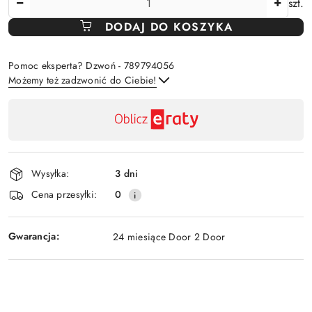
szt.
DODAJ DO KOSZYKA
Pomoc eksperta? Dzwoń - 789794056
Możemy też zadzwonić do Ciebie!
Dostępność
,
Wyślij
płatność
i
Wysyłka:
3 dni
dostawa
Cena przesyłki:
0
Gwarancja:
24 miesiące Door 2 Door