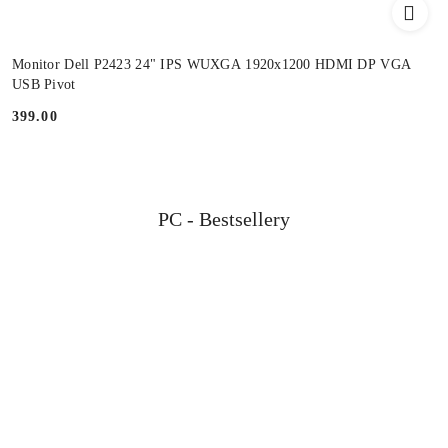
Monitor Dell P2423 24" IPS WUXGA 1920x1200 HDMI DP VGA
USB Pivot
399.00
Cena:
Produkty
PC - Bestsellery
Pomiń karuzelę produktów
o
statusie: