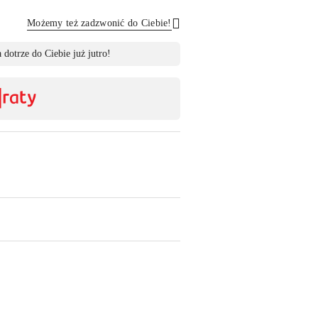
Możemy też zadzwonić do Ciebie!
Wyślij
 dotrze do Ciebie już jutro!