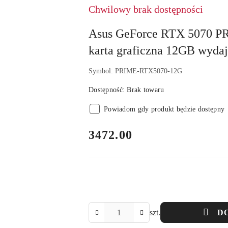
Chwilowy brak dostępności
Asus GeForce RTX 5070 
karta graficzna 12GB wyda
Symbol:
PRIME-RTX5070-12G
Dostępność:
Brak towaru
Powiadom gdy produkt będzie dostępny
cena:
3472.00
Ilość
szt.
D