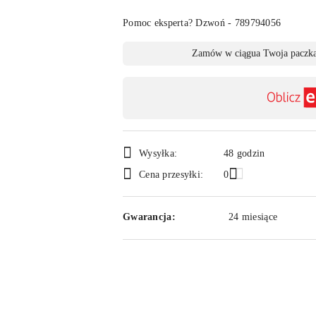
Pomoc eksperta? Dzwoń - 789794056
Dostępność
Zamów w ciągu
a Twoja paczka
,
płatność
i
dostawa
Wysyłka:
48 godzin
Cena przesyłki:
0
Gwarancja:
24 miesiące