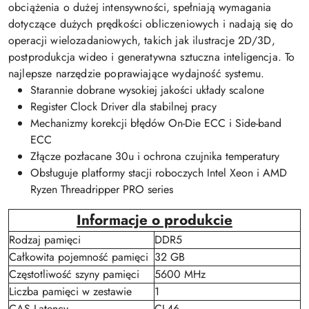
obciążenia o dużej intensywności, spełniają wymagania
dotyczące dużych prędkości obliczeniowych i nadają się do
operacji wielozadaniowych, takich jak ilustracje 2D/3D,
postprodukcja wideo i generatywna sztuczna inteligencja. To
najlepsze narzędzie poprawiające wydajność systemu.
Starannie dobrane wysokiej jakości układy scalone
Register Clock Driver dla stabilnej pracy
Mechanizmy korekcji błędów On-Die ECC i Side-band
ECC
Złącze pozłacane 30u i ochrona czujnika temperatury
Obsługuje platformy stacji roboczych Intel Xeon i AMD
Ryzen Threadripper PRO series
Informacje o produkcie
Rodzaj pamięci
DDR5
Całkowita pojemność pamięci
32 GB
Częstotliwość szyny pamięci
5600 MHz
Liczba pamięci w zestawie
1
CAS Latency
CL46