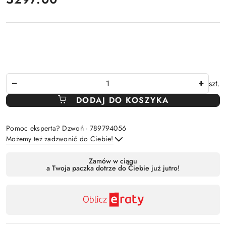
Ilość
szt.
DODAJ DO KOSZYKA
Pomoc eksperta? Dzwoń - 789794056
Możemy też zadzwonić do Ciebie!
Dostępność
Zamów w ciągu
a Twoja paczka dotrze do Ciebie już jutro!
,
Wyślij
płatność
i
dostawa