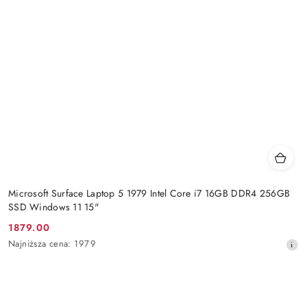
Microsoft Surface Laptop 5 1979 Intel Core i7 16GB DDR4 256GB
SSD Windows 11 15"
1879.00
Cena
Najniższa
Najniższa cena:
1979
promocyjna:
cena
z
30
dni
przed