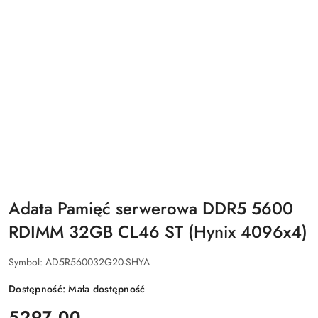
Adata Pamięć serwerowa DDR5 5600
RDIMM 32GB CL46 ST (Hynix 4096x4)
Symbol:
AD5R560032G20-SHYA
Dostępność:
Mała dostępność
cena:
5297.00