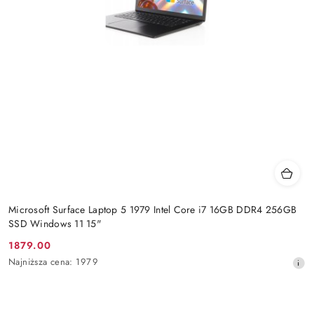
Microsoft Surface Laptop 5 1979 Intel Core i7 16GB DDR4 256GB
SSD Windows 11 15"
1879.00
Cena
Najniższa
Najniższa cena:
1979
promocyjna:
cena
z
30
dni