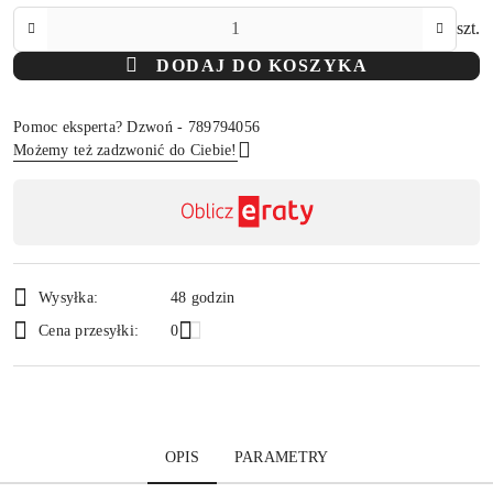
Ilość
szt.
DODAJ DO KOSZYKA
Pomoc eksperta? Dzwoń - 789794056
Możemy też zadzwonić do Ciebie!
Dostępność
,
Wyślij
płatność
i
Wysyłka:
48 godzin
dostawa
Cena przesyłki:
0
OPIS
PARAMETRY