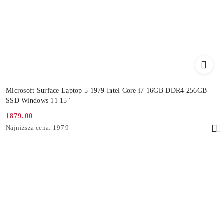
Microsoft Surface Laptop 5 1979 Intel Core i7 16GB DDR4 256GB
SSD Windows 11 15"
1879.00
Cena
Najniższa
Najniższa cena:
1979
promocyjna:
cena
z
30
dni
przed
obniżką