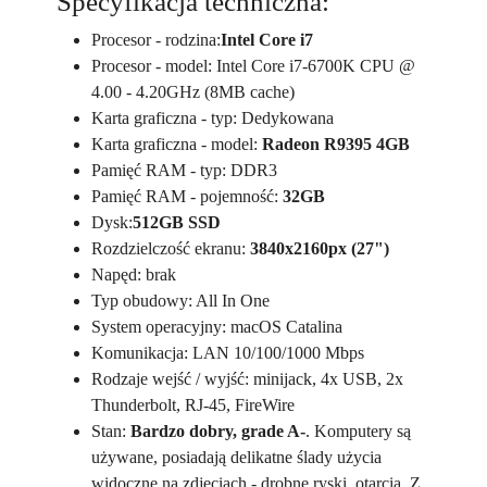
Specyfikacja techniczna:
Procesor - rodzina:
Intel Core i7
Procesor - model: Intel Core i7-6700K CPU @
4.00 - 4.20GHz (8MB cache)
Karta graficzna - typ: Dedykowana
Karta graficzna - model:
Radeon R9395 4GB
Pamięć RAM - typ: DDR3
Pamięć RAM - pojemność:
32GB
Dysk:
512GB SSD
Rozdzielczość ekranu:
3840x2160px (27")
Napęd: brak
Typ obudowy: All In One
System operacyjny: macOS Catalina
Komunikacja: LAN 10/100/1000 Mbps
Rodzaje wejść / wyjść: minijack, 4x USB, 2x
Thunderbolt, RJ-45, FireWire
Stan:
Bardzo dobry, grade A-
. Komputery są
używane, posiadają delikatne ślady użycia
widoczne na zdjęciach - drobne ryski, otarcia. Z