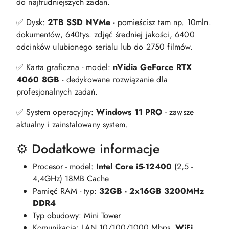
do najtrudniejszych zadań.
✅ Dysk:
2TB SSD NVMe
- pomieścisz tam np. 10mln.
dokumentów, 640tys. zdjęć średniej jakości, 6400
odcinków ulubionego serialu lub do 2750 filmów.
✅ Karta graficzna - model:
nVidia GeForce RTX
4060 8GB
- dedykowane rozwiązanie dla
profesjonalnych zadań.
✅ System operacyjny:
Windows 11 PRO
- zawsze
aktualny i zainstalowany system.
⚙️ Dodatkowe informacje
Procesor - model:
Intel Core i5-12400
(2,5 -
4,4GHz) 18MB Cache
Pamięć RAM - typ:
32GB - 2x16GB 3200MHz
DDR4
Typ obudowy: Mini Tower
Komunikacja: LAN 10/100/1000 Mbps,
WiFi