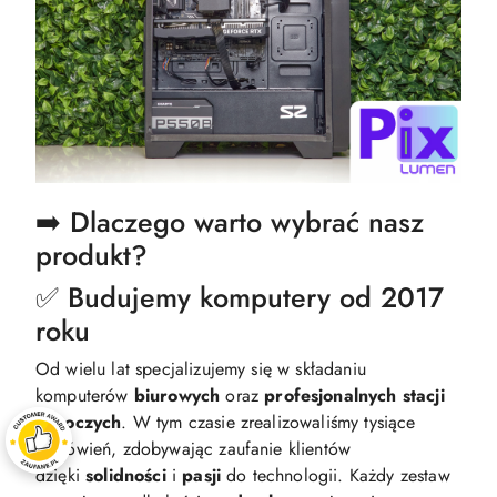
➡️ Dlaczego warto wybrać nasz
produkt?
✅ Budujemy komputery od 2017
roku
Od wielu lat specjalizujemy się w składaniu
komputerów
biurowych
oraz
profesjonalnych
stacji
roboczych
. W tym czasie zrealizowaliśmy tysiące
zamówień, zdobywając zaufanie klientów
dzięki
solidności
i
pasji
do technologii. Każdy zestaw