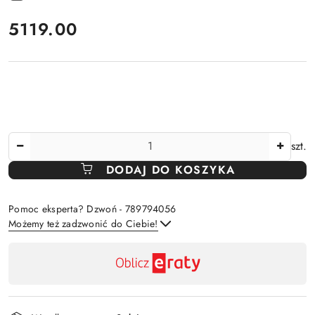
cena:
5119.00
Ilość
szt.
DODAJ DO KOSZYKA
Pomoc eksperta? Dzwoń - 789794056
Możemy też zadzwonić do Ciebie!
Dostępność
,
Wyślij
płatność
i