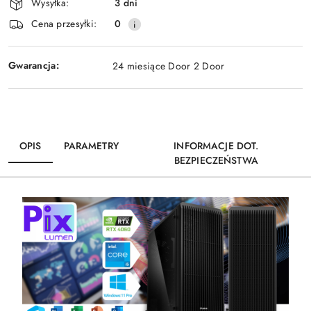
Wysyłka:
3 dni
dostawa
Cena przesyłki:
0
Gwarancja:
24 miesiące Door 2 Door
OPIS
PARAMETRY
INFORMACJE DOT.
BEZPIECZEŃSTWA