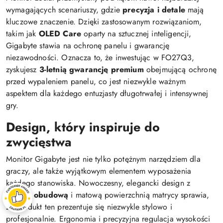
wymagających scenariuszy, gdzie
precyzja i detale
mają
kluczowe znaczenie. Dzięki zastosowanym rozwiązaniom,
takim jak
OLED Care
oparty na sztucznej inteligencji,
Gigabyte stawia na ochronę panelu i gwarancję
niezawodności. Oznacza to, że inwestując w FO27Q3,
zyskujesz
3-letnią gwarancję premium
obejmującą ochronę
przed wypaleniem panelu, co jest niezwykle ważnym
aspektem dla każdego entuzjasty długotrwałej i intensywnej
gry.
Design, który inspiruje do
zwycięstwa
Monitor Gigabyte jest nie tylko potężnym narzędziem dla
graczy, ale także wyjątkowym elementem wyposażenia
każdego stanowiska. Nowoczesny, elegancki design z
czarną obudową
i matową powierzchnią matrycy sprawia,
że produkt ten prezentuje się niezwykle stylowo i
profesjonalnie. Ergonomia i precyzyjna regulacja wysokości