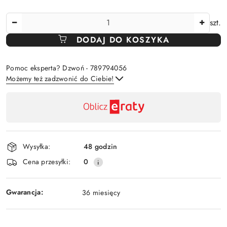
Ilość
szt.
DODAJ DO KOSZYKA
Pomoc eksperta? Dzwoń - 789794056
Możemy też zadzwonić do Ciebie!
Dostępność
,
Wyślij
płatność
i
Wysyłka:
48 godzin
dostawa
Cena przesyłki:
0
Gwarancja:
36 miesięcy