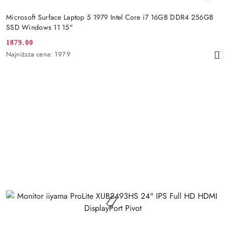
Microsoft Surface Laptop 5 1979 Intel Core i7 16GB DDR4 256GB
SSD Windows 11 15"
1879.00
Cena
Najniższa
Najniższa cena:
1979
promocyjna:
cena
z
30
dni
przed
obniżką