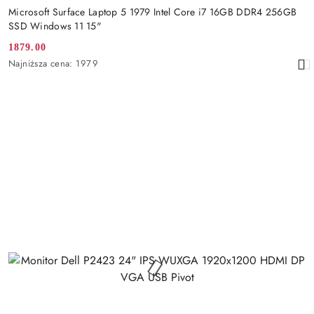
Microsoft Surface Laptop 5 1979 Intel Core i7 16GB DDR4 256GB
SSD Windows 11 15"
1879.00
Cena
Najniższa
Najniższa cena:
1979
promocyjna:
cena
z
30
dni
przed
obniżką