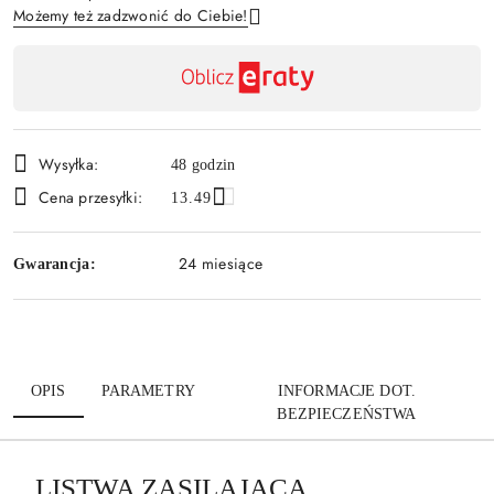
Możemy też zadzwonić do Ciebie!
Dostępność
,
Wyślij
płatność
i
Wysyłka:
48 godzin
dostawa
Cena przesyłki:
13.49
24 miesiące
Gwarancja:
OPIS
PARAMETRY
INFORMACJE DOT.
BEZPIECZEŃSTWA
LISTWA ZASILAJĄCA