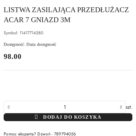
LISTWA ZASILAJĄCA PRZEDŁUŻACZ
ACAR 7 GNIAZD 3M
Symbol:
11417714380
Dostępność:
Duża dostępność
cena:
98.00
Ilość
szt.
DODAJ DO KOSZYKA
Pomoc eksperta? Dzwoń - 789794056