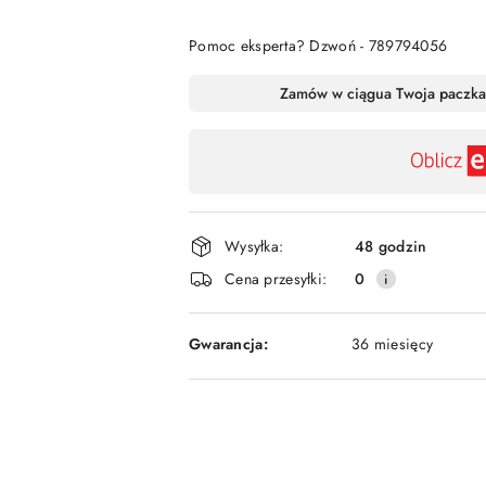
Pomoc eksperta? Dzwoń - 789794056
Dostępność
Zamów w ciągu
a Twoja paczka
,
płatność
i
dostawa
Wysyłka:
48 godzin
Cena przesyłki:
0
Gwarancja:
36 miesięcy