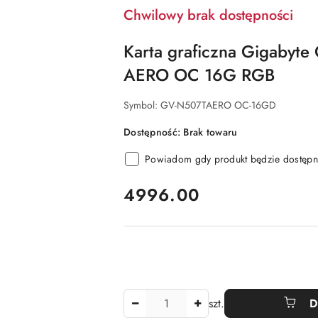
Chwilowy brak dostępności
Karta graficzna Gigabyte
AERO OC 16G RGB
Symbol:
GV-N507TAERO OC-16GD
Dostępność:
Brak towaru
Powiadom gdy produkt będzie dostępn
cena:
4996.00
Ilość
szt.
D